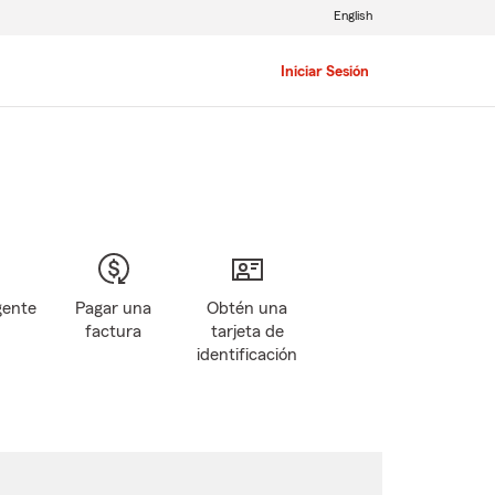
English
Iniciar Sesión
gente
Pagar una
Obtén una
factura
tarjeta de
identificación