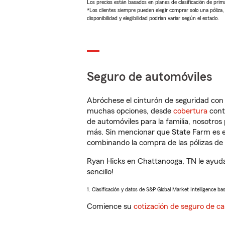
Los precios están basados en planes de clasificación de primas
*Los clientes siempre pueden elegir comprar solo una póliza
disponibilidad y elegibilidad podrían variar según el estado.
Seguro de automóviles
Abróchese el cinturón de seguridad co
muchas opciones, desde
cobertura
con
de automóviles para la familia, nosotro
más. Sin mencionar que State Farm es e
combinando la compra de las pólizas de 
Ryan Hicks en Chattanooga, TN le ayuda
sencillo!
1. Clasificación y datos de S&P Global Market Intelligence ba
Comience su
cotización de seguro de ca