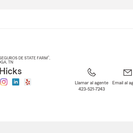
Pasar
al
contenido
principal
®
SEGUROS DE STATE FARM
,
OGA
, TN
Hicks
Llamar al agente
Email al a
423-521-7243