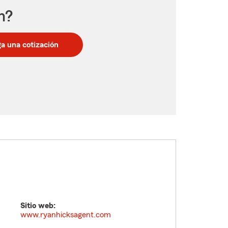
n?
a una cotización
Sitio web:
www.ryanhicksagent.com