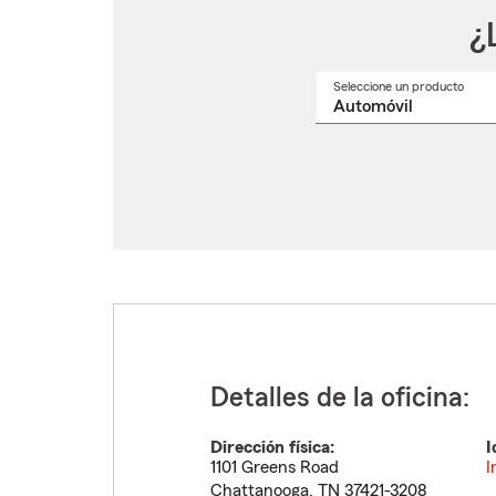
¿
Seleccione un producto
Selec
un
nomb
de
produ
del
menú
despl
Detalles de la oficina:
Dirección física:
I
1101 Greens Road
I
Chattanooga
,
TN
37421-3208