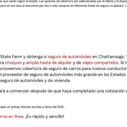
 que varían según el estado. Las opciones de cobertura son seleccionadas por el cliente y la disponib
, pero en ese caso el descuento por dos o más compras de diferentes líneas de seguro no aplicará. 
n State Farm y obtenga
el seguro de automóviles
en Chattanooga, T
tra
choques
y
amplia hasta de alquiler
y de
viajes compartidos
. Si
s proveemos cobertura de seguro de carros para nuevos conductores
l proveedor de seguro de automóviles más grande en los Estados
seguro de automóviles y de vivienda.
rá a comenzar después de que haya completado una cotización de 
sados en primas directas escritas a fecha del 2018.
rros en línea
. ¡Es rápido y sencillo!