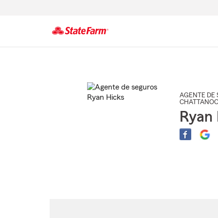
Comienzo
del
contenido
principal
AGENTE DE 
CHATTANO
Ryan 