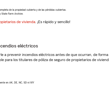
completa de la propiedad cubierta y de las pérdidas cubiertas.
y State Farm Archive.
opietarios de vivienda
. ¡Es rápido y sencillo!
ncendios eléctricos
e a prevenir incendios eléctricos antes de que ocurran, de forma 
le para los titulares de póliza de seguro de propietarios de vivie
lmente en AK, DE, NC, SD ni WY