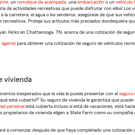
ante
, un
remolque de acampada
, una
embarcación
o un
vehículo 
ista de actividades recreativas que puede disfrutar con ellos! Los 
a la carretera, el agua o los senderos, asegúrese de que sus vehí
 recreativos. Proteja sus artículos más preciados dondequiera qu
an Hicks en Chattanooga, TN, acerca de una cotización de seguro
n agente
para obtener una cotización de seguro de vehículos recre
e vivienda
eventos inesperados que la vida le pueda presentar con el
seguro 
1
qué está cubierto?
Su seguro de vivienda le garantiza que puede 
dad personal
está cubierta incluso si está de vacaciones, está haci
propietarios de vivienda eligen a State Farm como su compañía 
rá a comenzar después de que haya completado una cotización de