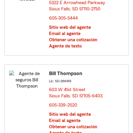
5322 E Arrowhead Parkway
Sioux Falls, SD 57110-2750
opens in new window
605-305-5444
Sitio web del agente
Email al agente
Obtener una cotización
Agente de texto
Bill Thompson
Lic: SD-266415
603 W 41st Street
Sioux Falls, SD 57105-6403
opens in new window
605-339-2520
Sitio web del agente
Email al agente
Obtener una cotización