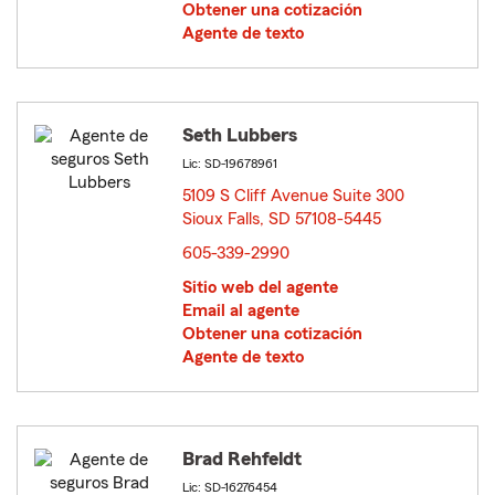
Obtener una cotización
Agente de texto
Seth Lubbers
Lic: SD-19678961
5109 S Cliff Avenue Suite 300
Sioux Falls, SD 57108-5445
opens in new window
605-339-2990
Sitio web del agente
Email al agente
Obtener una cotización
Agente de texto
Brad Rehfeldt
Lic: SD-16276454