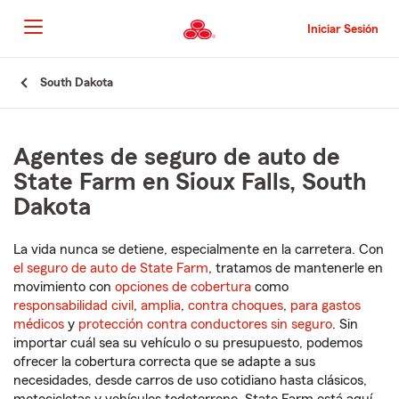
Pasar
al
Iniciar Sesión
contenido
principal
Comienzo
South Dakota
del
contenido
principal
Agentes de seguro de auto de
State Farm en Sioux Falls, South
Dakota
La vida nunca se detiene, especialmente en la carretera. Con
el seguro de auto de State Farm
, tratamos de mantenerle en
movimiento con
opciones de cobertura
como
responsabilidad civil
,
amplia
,
contra choques
,
para gastos
médicos
y
protección contra conductores sin seguro
. Sin
importar cuál sea su vehículo o su presupuesto, podemos
ofrecer la cobertura correcta que se adapte a sus
necesidades, desde carros de uso cotidiano hasta clásicos,