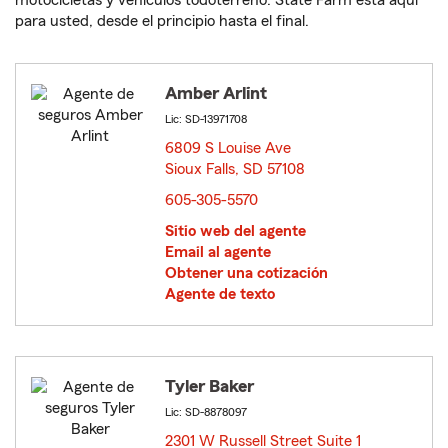
motocicletas y vehículos todoterreno. State Farm está aquí
para usted, desde el principio hasta el final.
Amber Arlint
Lic: SD-13971708
6809 S Louise Ave
Sioux Falls, SD 57108
opens in new window
605-305-5570
Sitio web del agente
Email al agente
Obtener una cotización
Agente de texto
Tyler Baker
Lic: SD-8878097
2301 W Russell Street Suite 1