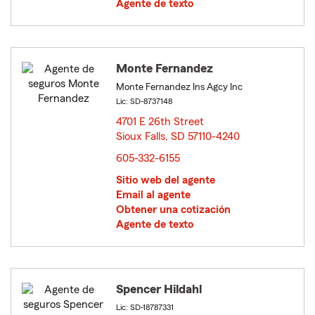
Agente de texto
Monte Fernandez
Monte Fernandez Ins Agcy Inc
Lic: SD-8737148
4701 E 26th Street
Sioux Falls, SD 57110-4240
opens in new window
605-332-6155
Sitio web del agente
Email al agente
Obtener una cotización
Agente de texto
Spencer Hildahl
Lic: SD-18787331