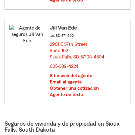
Agente de texto
Jill Van Ede
Lic: SD-8741960
2901 E 57th Street
Suite 102
Sioux Falls, SD 57108-4504
opens in new window
605-339-4224
Sitio web del agente
Email al agente
Obtener una cotización
Agente de texto
Seguros de vivienda y de propiedad en Sioux
Falls, South Dakota