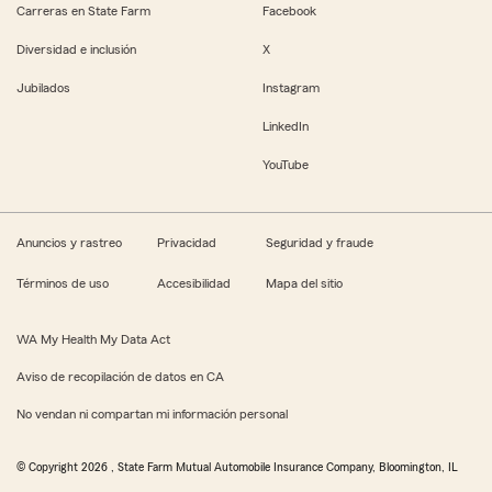
Carreras en State Farm
Facebook
Diversidad e inclusión
X
Jubilados
Instagram
LinkedIn
YouTube
Anuncios y rastreo
Privacidad
Seguridad y fraude
Términos de uso
Accesibilidad
Mapa del sitio
WA My Health My Data Act
Aviso de recopilación de datos en CA
No vendan ni compartan mi información personal
© Copyright
2026
, State Farm Mutual Automobile Insurance Company, Bloomington, IL