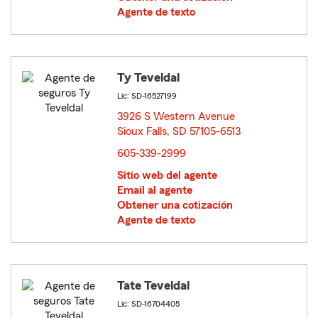
Agente de texto
Ty Teveldal
Lic: SD-16527199
3926 S Western Avenue
Sioux Falls, SD 57105-6513
opens in new window
605-339-2999
Sitio web del agente
Email al agente
Obtener una cotización
Agente de texto
Tate Teveldal
Lic: SD-16704405