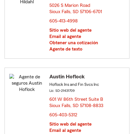
5026 S Marion Road
Sioux Falls, SD 57106-6701
opens in new window
605-413-4998
Sitio web del agente
Email al agente
Obtener una cotización
Agente de texto
Austin Hoflock
Hoflock Ins and Fin Svcs Inc
Lic: SD-21431709
601 W 86th Street Suite B
Sioux Falls, SD 57108-8833
opens in new window
605-403-5312
Sitio web del agente
Email al agente