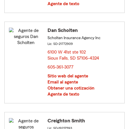
Agente de texto
Dan Scholten
Scholten Insurance Agency Inc
Lic: SD-21772909
6100 W 41st ste 102
Sioux Falls, SD 57106-4324
opens in new window
605-361-3077
Sitio web del agente
Email al agente
Obtener una cotización
Agente de texto
Creighton Smith
Lic: SD-19227593