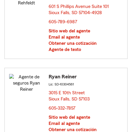
601 S Phillips Avenue Suite 101
Sioux Falls, SD 57104-4928
opens in new window
605-789-6987
Sitio web del agente
Email al agente
Obtener una cotización
Agente de texto
Ryan Reiner
Lic: SD-10304561
3015 E 10th Street
Sioux Falls, SD 57103
opens in new window
605-332-7857
Sitio web del agente
Email al agente
Obtener una cotización