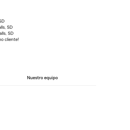
 SD
lls, SD
lls, SD
o cliente!
Nuestro equipo