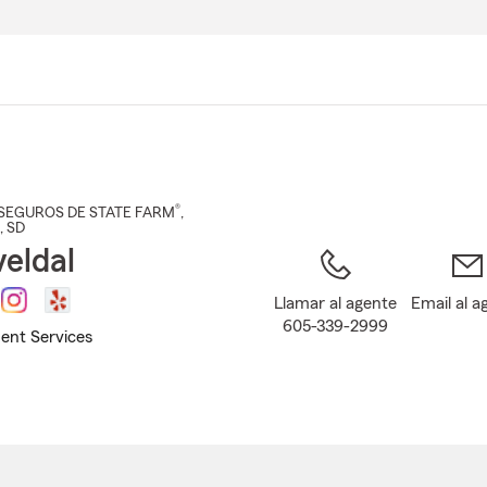
Pasar
al
contenido
principal
®
SEGUROS DE STATE FARM
,
, SD
veldal
Llamar al agente
Email al a
605-339-2999
ent Services