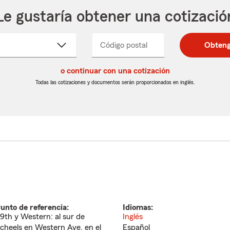
Le gustaría obtener una cotizació
cione
Código postal
Ingresa
Ingresa
Obteng
_____
un
un
re
código
código
cto
o continuar con una cotización
postal
postal
de
de
Todas las cotizaciones y documentos serán proporcionados en inglés.
egable
5
5
dígitos
dígitos
unto de referencia:
Idiomas:
9th y Western: al sur de
Inglés
cheels en Western Ave, en el
Español