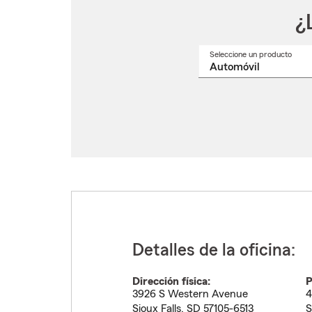
¿
Seleccione un producto
Selec
un
nomb
de
produ
del
menú
despl
Detalles de la oficina:
Dirección física:
P
3926 S Western Avenue
4
Sioux Falls
,
SD
57105-6513
S