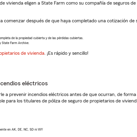
de vivienda eligen a State Farm como su compañía de seguros de 
rá a comenzar después de que haya completado una cotización de s
completa de la propiedad cubierta y de las pérdidas cubiertas.
y State Farm Archive.
opietarios de vivienda
. ¡Es rápido y sencillo!
ncendios eléctricos
e a prevenir incendios eléctricos antes de que ocurran, de forma 
le para los titulares de póliza de seguro de propietarios de vivie
lmente en AK, DE, NC, SD ni WY