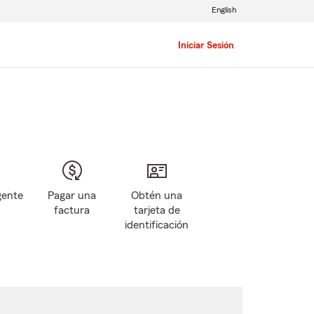
English
Iniciar Sesión
gente
Pagar una
Obtén una
factura
tarjeta de
identificación