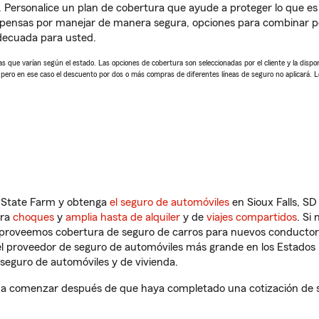
. Personalice un plan de cobertura que ayude a proteger lo que es 
pensas por manejar de manera segura, opciones para combinar pó
adecuada para usted.
 que varían según el estado. Las opciones de cobertura son seleccionadas por el cliente y la disponib
, pero en ese caso el descuento por dos o más compras de diferentes líneas de seguro no aplicará. 
n State Farm y obtenga
el seguro de automóviles
en Sioux Falls, SD
tra
choques
y
amplia hasta de alquiler
y de
viajes compartidos
. Si
s proveemos cobertura de seguro de carros para nuevos conductores
l proveedor de seguro de automóviles más grande en los Estados
seguro de automóviles y de vivienda.
rá a comenzar después de que haya completado una cotización de se