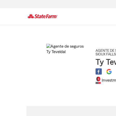
Comienzo
del
contenido
principal
AGENTE DE 
SIOUX FALLS
Ty Te
Investm