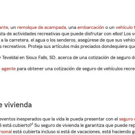
ante
, un
remolque de acampada
, una
embarcación
o un
vehículo 
ista de actividades recreativas que puede disfrutar con ellos! Los 
a la carretera, el agua o los senderos, asegúrese de que sus vehí
 recreativos. Proteja sus artículos más preciados dondequiera qu
eveldal en Sioux Falls, SD, acerca de una cotización de seguro de
n agente
para obtener una cotización de seguro de vehículos recre
e vivienda
eventos inesperados que la vida le pueda presentar con el
seguro 
1
é está cubierto?
Su seguro de vivienda le garantiza que puede rep
rsonal
está cubierta incluso si está de vacaciones, está haciendo g