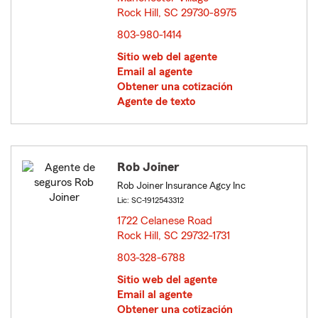
Rock Hill, SC 29730-8975
opens in new window
803-980-1414
Sitio web del agente
Email al agente
Obtener una cotización
Agente de texto
Rob Joiner
Rob Joiner Insurance Agcy Inc
Lic: SC-1912543312
1722 Celanese Road
Rock Hill, SC 29732-1731
opens in new window
803-328-6788
Sitio web del agente
Email al agente
Obtener una cotización