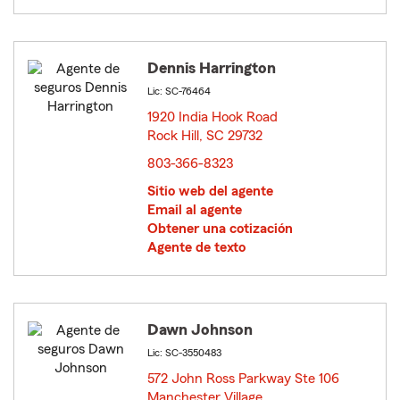
Dennis Harrington
Lic: SC-76464
1920 India Hook Road
Rock Hill, SC 29732
opens in new window
803-366-8323
Sitio web del agente
Email al agente
Obtener una cotización
Agente de texto
Dawn Johnson
Lic: SC-3550483
572 John Ross Parkway Ste 106
Manchester Village