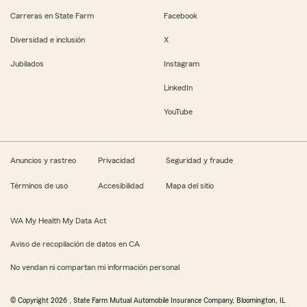
Carreras en State Farm
Facebook
Diversidad e inclusión
X
Jubilados
Instagram
LinkedIn
YouTube
Anuncios y rastreo
Privacidad
Seguridad y fraude
Términos de uso
Accesibilidad
Mapa del sitio
WA My Health My Data Act
Aviso de recopilación de datos en CA
No vendan ni compartan mi información personal
© Copyright
2026
, State Farm Mutual Automobile Insurance Company, Bloomington, IL