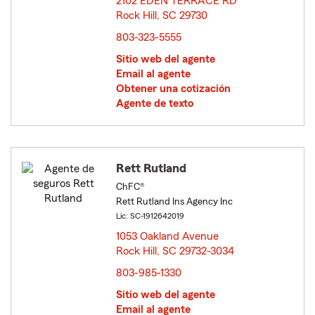
2102 EDEN TERRACE RD
Rock Hill, SC 29730
opens in new window
803-323-5555
Sitio web del agente
Email al agente
Obtener una cotización
Agente de texto
Rett Rutland
ChFC®
Rett Rutland Ins Agency Inc
Lic: SC-1912642019
1053 Oakland Avenue
Rock Hill, SC 29732-3034
opens in new window
803-985-1330
Sitio web del agente
Email al agente