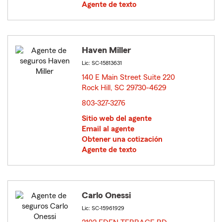
Agente de texto
Haven Miller
Lic: SC-15813631
140 E Main Street Suite 220
Rock Hill, SC 29730-4629
opens in new window
803-327-3276
Sitio web del agente
Email al agente
Obtener una cotización
Agente de texto
Carlo Onessi
Lic: SC-15961929