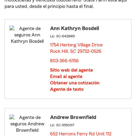
motocicletas y vehículos todoterreno. State Farm está aquí
para usted, desde el principio hasta el final.
Ann Kathryn Bosdell
Lic: SC-6428419
1754 Herlong Village Drive
Rock Hill, SC 29732-0526
opens in new window
803-366-6156
Sitio web del agente
Email al agente
Obtener una cotización
Agente de texto
Andrew Brownfield
Lic: SC-5550317
652 Herrons Ferry Rd Unit 112