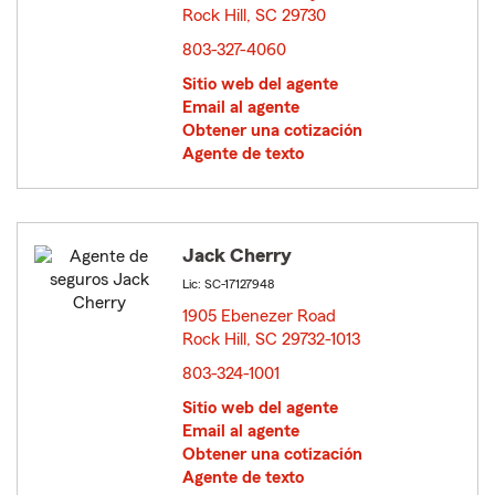
Rock Hill, SC 29730
opens in new window
803-327-4060
Sitio web del agente
Email al agente
Obtener una cotización
Agente de texto
Jack Cherry
Lic: SC-17127948
1905 Ebenezer Road
Rock Hill, SC 29732-1013
opens in new window
803-324-1001
Sitio web del agente
Email al agente
Obtener una cotización
Agente de texto