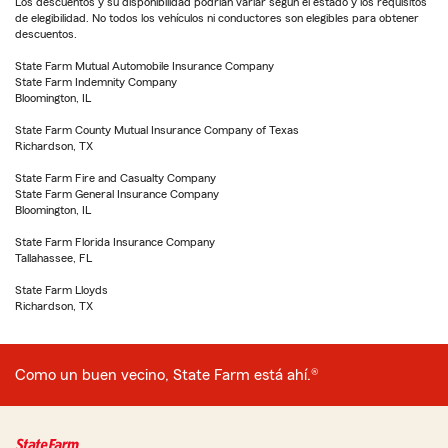
Los descuentos y su disponibilidad podrían variar según el estado y los requisitos
de elegibilidad. No todos los vehículos ni conductores son elegibles para obtener
descuentos.
State Farm Mutual Automobile Insurance Company
State Farm Indemnity Company
Bloomington, IL
State Farm County Mutual Insurance Company of Texas
Richardson, TX
State Farm Fire and Casualty Company
State Farm General Insurance Company
Bloomington, IL
State Farm Florida Insurance Company
Tallahassee, FL
State Farm Lloyds
Richardson, TX
Como un buen vecino, State Farm está ahí.®