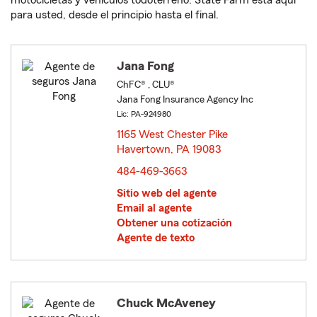
motocicletas y vehículos todoterreno. State Farm está aquí
para usted, desde el principio hasta el final.
Jana Fong
ChFC® , CLU®
Jana Fong Insurance Agency Inc
Lic: PA-924980
1165 West Chester Pike
Havertown, PA 19083
opens in new window
484-469-3663
Sitio web del agente
Email al agente
Obtener una cotización
Agente de texto
Chuck McAveney