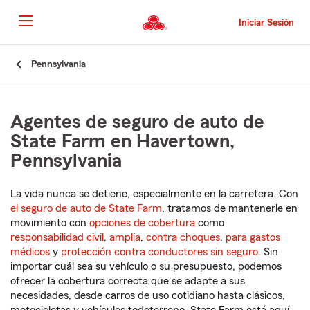
Pasar
al
Iniciar Sesión
contenido
principal
Comienzo
Pennsylvania
del
contenido
principal
Agentes de seguro de auto de
State Farm en Havertown,
Pennsylvania
La vida nunca se detiene, especialmente en la carretera. Con
el seguro de auto de State Farm
, tratamos de mantenerle en
movimiento con
opciones de cobertura
como
responsabilidad civil
,
amplia
,
contra choques
,
para gastos
médicos
y
protección contra conductores sin seguro
. Sin
importar cuál sea su vehículo o su presupuesto, podemos
ofrecer la cobertura correcta que se adapte a sus
necesidades, desde carros de uso cotidiano hasta clásicos,