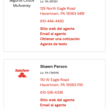
Lic: PA-357261
129 North Eagle Road
Havertown, PA 19083-3418
opens in new window
610-446-4450
Sitio web del agente
Email al agente
Obtener una cotización
Agente de texto
Shawn Person
Lic: PA-736698
110 W Eagle Road
Havertown, PA 19083-1110
opens in new window
610-536-6338
Sitio web del agente
Email al agente