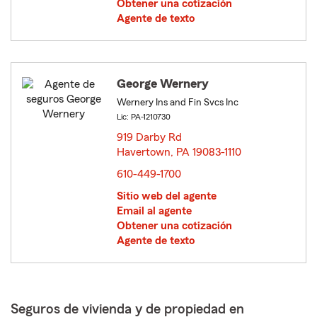
Obtener una cotización
Agente de texto
George Wernery
Wernery Ins and Fin Svcs Inc
Lic: PA-1210730
919 Darby Rd
Havertown, PA 19083-1110
opens in new window
610-449-1700
Sitio web del agente
Email al agente
Obtener una cotización
Agente de texto
Seguros de vivienda y de propiedad en