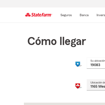
Seguros
Banca
Inver
Comienzo
del
contenido
Cómo llegar
principal
Su ubicació
Ubicación d