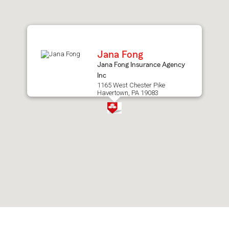
after
map.
Jana Fong
Jana Fong Insurance Agency
Inc
1165 West Chester Pike
Havertown, PA 19083
Skip