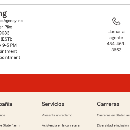
to
before
ng
map.
ce Agency Inc
r Pike
Llamar al
19083
agente
(
EST
):
484-469-
y 9-5 PM
3663
ointment
pointment
añía
Servicios
Carreras
anos
Presenta un reclamo
Carreras en State Fa
e State Farm
Asistencia en la carretera
Diversidad e inclusión