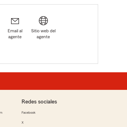
Email al
Sitio web del
agente
agente
Redes sociales
rm
Facebook
X