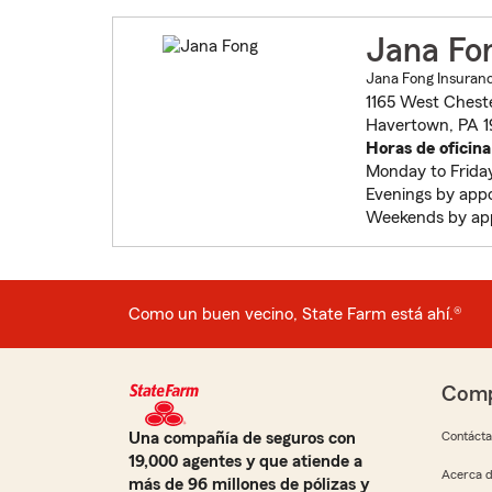
Jana Fo
Jana Fong Insuran
1165 West Cheste
Havertown, PA 
Horas de oficina
Monday to Frida
Evenings by app
Weekends by ap
Como un buen vecino, State Farm está ahí.®
Comp
Una compañía de seguros con
Contáct
19,000 agentes y que atiende a
Acerca d
más de 96 millones de pólizas y