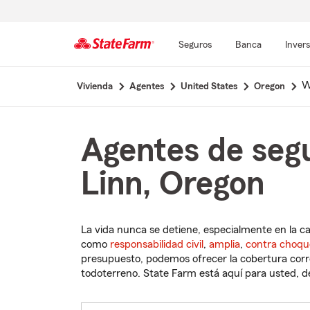
Seguros
Banca
Inver
Comienzo
W
Vivienda
Agentes
United States
Oregon
del
contenido
principal
Agentes de seg
Linn, Oregon
La vida nunca se detiene, especialmente en la c
como
responsabilidad civil
,
amplia
,
contra choqu
presupuesto, podemos ofrecer la cobertura corre
todoterreno. State Farm está aquí para usted, des