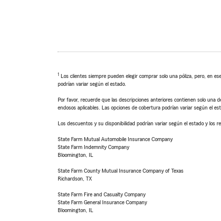
1
Los clientes siempre pueden elegir comprar solo una póliza, pero, en ese
podrían variar según el estado.
Por favor, recuerde que las descripciones anteriores contienen solo una de
endosos aplicables. Las opciones de cobertura podrían variar según el es
Los descuentos y su disponibilidad podrían variar según el estado y los re
State Farm Mutual Automobile Insurance Company
State Farm Indemnity Company
Bloomington, IL
State Farm County Mutual Insurance Company of Texas
Richardson, TX
State Farm Fire and Casualty Company
State Farm General Insurance Company
Bloomington, IL