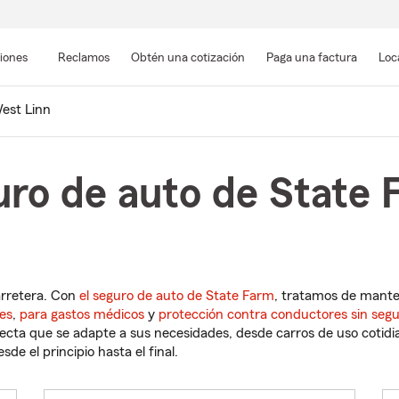
Pasar
al
siones
Reclamos
Obtén una cotización
Paga una factura
Loc
contenido
principal
est Linn
uro de auto de State
arretera. Con
el seguro de auto de State Farm
, tratamos de mant
es
,
para gastos médicos
y
protección contra conductores sin seg
cta que se adapte a sus necesidades, desde carros de uso cotidian
de el principio hasta el final.