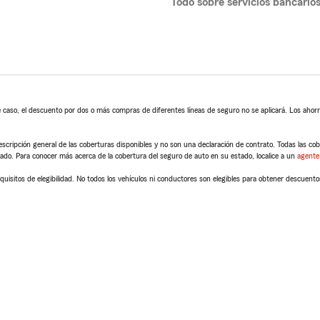
Todo sobre servicios bancario
 caso, el descuento por dos o más compras de diferentes líneas de seguro no se aplicará. Los ahorro
scripción general de las coberturas disponibles y no son una declaración de contrato. Todas las cober
tado. Para conocer más acerca de la cobertura del seguro de auto en su estado, localice a un
agente
quisitos de elegibilidad. No todos los vehículos ni conductores son elegibles para obtener descuento