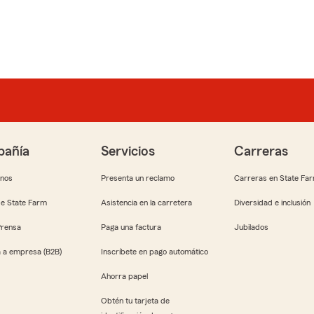
añía
Servicios
Carreras
anos
Presenta un reclamo
Carreras en State Fa
e State Farm
Asistencia en la carretera
Diversidad e inclusión
Prensa
Paga una factura
Jubilados
 a empresa (B2B)
Inscríbete en pago automático
Ahorra papel
Obtén tu tarjeta de