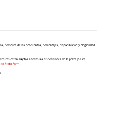
s
s, nombres de los descuentos, porcentajes, disponibilidad y elegibilidad
turas están sujetas a todas las disposiciones de la póliza y a los
 de State Farm
.
s.