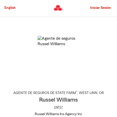
Pasar
al
English
Iniciar Sesión
contenido
principal
Comienzo
del
contenido
principal
®
AGENTE DE SEGUROS DE STATE FARM
,
WEST LINN
, OR
Russel Williams
ChFC®
Russel Williams Ins Agency Inc