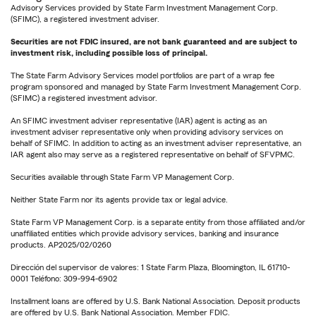
Advisory Services provided by State Farm Investment Management Corp.
(SFIMC), a registered investment adviser.
Securities are not FDIC insured, are not bank guaranteed and are subject to
investment risk, including possible loss of principal.
The State Farm Advisory Services model portfolios are part of a wrap fee
program sponsored and managed by State Farm Investment Management Corp.
(SFIMC) a registered investment advisor.
An SFIMC investment adviser representative (IAR) agent is acting as an
investment adviser representative only when providing advisory services on
behalf of SFIMC. In addition to acting as an investment adviser representative, an
IAR agent also may serve as a registered representative on behalf of SFVPMC.
Securities available through State Farm VP Management Corp.
Neither State Farm nor its agents provide tax or legal advice.
State Farm VP Management Corp. is a separate entity from those affiliated and/or
unaffiliated entities which provide advisory services, banking and insurance
products. AP2025/02/0260
Dirección del supervisor de valores: 1 State Farm Plaza, Bloomington, IL 61710-
0001 Teléfono: 309-994-6902
Installment loans are offered by U.S. Bank National Association. Deposit products
are offered by U.S. Bank National Association. Member FDIC.