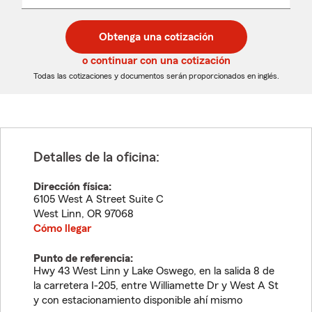
un
un
desplegable
código
código
postal
postal
Obtenga una cotización
de
de
5
5
o continuar con una cotización
dígitos
dígitos
Todas las cotizaciones y documentos serán proporcionados en inglés.
Detalles de la oficina:
Dirección física:
6105 West A Street Suite C
West Linn
,
OR
97068
Cómo llegar
Punto de referencia:
Hwy 43 West Linn y Lake Oswego, en la salida 8 de
la carretera I-205, entre Williamette Dr y West A St
y con estacionamiento disponible ahí mismo