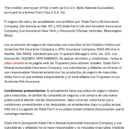
The creditor and issuer of this credit card is U.S. Bank National Association,
pursuant to a license from Visa U.S.A. Inc.
El seguro de vida y las anualidades son emitidos por State Farm Life Insurance
Company. (Sin licencia en MA, NY y WI) State Farm Life and Accident Assurance
Company (con licencia en New York y Wisconsin) Oficinas centrales, Bloomington,
Illinois.
Los productos de seguro de mascotas son suscritos en los Estados Unidos por
American Pet Insurance Company y ZPIC Insurance Company, 6100-4th Ave S,
Seattle, WA 98108. Administrado por Trupanion Managers USA, Inc. (CA: con
licencia No. 0G22803, NPN 9588590). Se aplican términos y condiciones, revise la
póliza completa
en la página web de Trupanion para obtener detalles. State Farm
Mutual Automobile Insurance Company, sus subsidiarias y afiliadas no ofrecen ni
son responsables financieramente por los productos de seguro de mascotas.
State Farm es una entidad independiente y no está afiliada con Trupanion ni con
American Pet Insurance.
Condiciones preexistentes:
Si actualmente tiene una póliza de seguro médico
para mascotas, el cambio de compañía de seguros o la compra de una nueva
póliza podría afectar ciertas disposiciones, tales como las coberturas para
condiciones preexistentes o los deducibles ya establecidos bajo su póliza actual.
Informe a su agente de State Farm si su póliza actual contiene disposiciones que le
convenga mantener.
State Farm (incluyendo State Farm Mutual Automobile Insurance Company y sus
subsidiarias y afiliadas) no se hace responsable y no respalda ni aprueba, implícita