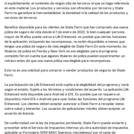
ni explícitamente, el contenido de ningún sitio de terceros al que se haga referencia
en este material. Los productos y servicios son ofrecidos por terceros y State
Farm no garantiza la mercantabilidad, la idoneidad ni la calidad de los productos y
servicios de terceros.
Beneficio disponible para los clientes de State Farm que han comprado una nueva
póliza de seguro de vida desde el 1 de enero de 2022. Si bien cualquier persona
mayor de 18 años puede unirse a Life Enhanced, es posible que ciertas funciones
de la aplicación, incluyendo las recompensas, no estén disponibles a menos que
tengas una póliza de seguro de vida elegible de State Farm.En este momento, los
titulares de póliza en Florida y New York no son elegibles para el programa
completo.Ten en cuenta que algunos titulares de póliza pueden experimentar un
retraso antes de que una nueva póliza sea elegible para recompensas.
Esto no es una solicitud para comprar o vender productos de seguros de State
Farm.
La participación de Life Enhanced está sujeta a la elegibilidad del programa y varía
según el estado. Sujeto a los términos y condiciones del acuerdo. La aplicación Life
Enhanced está disponible para Android e iOS. Es posible que se requiera un
dispositivo móvil iOS o Android para usar todas las funciones del programa Life
Enhanced. Los clientes deben aceptar autorizar a State Farm a recopilar datos
sobre salud y bienestar. Los usuarios de aplicaciones móviles deben aceptar un
acuerdo de licencia.
De conformidad con la ley de impuestos pertinente, State Farm puede enviarte y
presentar ante el Servicio de Impuestos Internos y/u otra autoridad de impuestos
aplicable un Formulario 1099-MISC (ingresos misceláneos) por el canje de