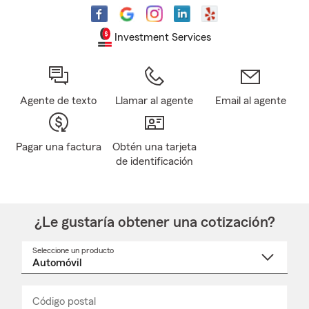
Investment Services
Agente de texto
Llamar al agente
Email al agente
Pagar una factura
Obtén una tarjeta
de identificación
¿Le gustaría obtener una cotización?
Seleccione un producto
Seleccione
un
nombre
de
producto
del
Código postal
Ingresa
Ingresa
_____
menú