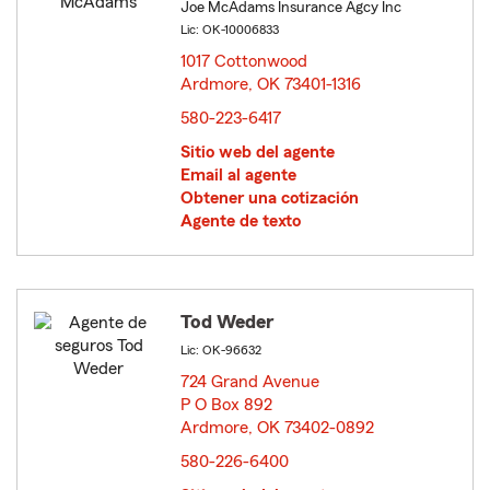
Joe McAdams Insurance Agcy Inc
Lic: OK-10006833
1017 Cottonwood
Ardmore, OK 73401-1316
opens in new window
580-223-6417
Sitio web del agente
Email al agente
Obtener una cotización
Agente de texto
Tod Weder
Lic: OK-96632
724 Grand Avenue
P O Box 892
Ardmore, OK 73402-0892
opens in new window
580-226-6400