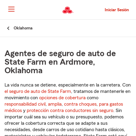
Pasar
al
Iniciar Sesión
contenido
principal
Comienzo
Oklahoma
del
contenido
principal
Agentes de seguro de auto de
State Farm en Ardmore,
Oklahoma
La vida nunca se detiene, especialmente en la carretera. Con
el seguro de auto de State Farm
, tratamos de mantenerle en
movimiento con
opciones de cobertura
como
responsabilidad civil
,
amplia
,
contra choques
,
para gastos
médicos
y
protección contra conductores sin seguro
. Sin
importar cuál sea su vehículo o su presupuesto, podemos
ofrecer la cobertura correcta que se adapte a sus
necesidades, desde carros de uso cotidiano hasta clásicos,