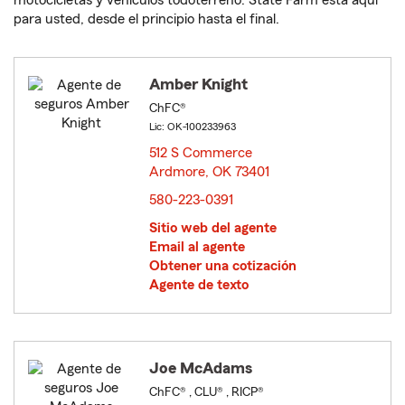
motocicletas y vehículos todoterreno. State Farm está aquí
para usted, desde el principio hasta el final.
Amber Knight
ChFC®
Lic: OK-100233963
512 S Commerce
Ardmore, OK 73401
opens in new window
580-223-0391
Sitio web del agente
Email al agente
Obtener una cotización
Agente de texto
Joe McAdams
ChFC® , CLU® , RICP®