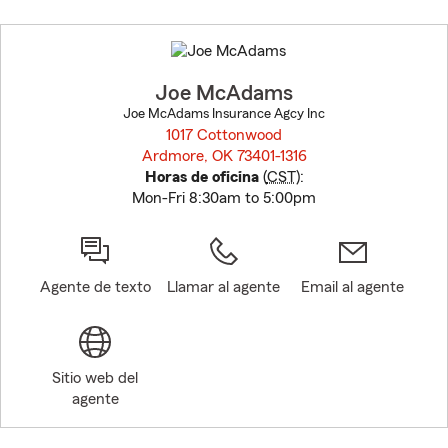
Skip
to
before
map.
Joe McAdams
Joe McAdams Insurance Agcy Inc
1017 Cottonwood
Ardmore, OK 73401-1316
opens in new window
Horas de oficina
(
CST
):
Mon-Fri 8:30am to 5:00pm
Agente de texto
Llamar al agente
Email al agente
Sitio web del
agente