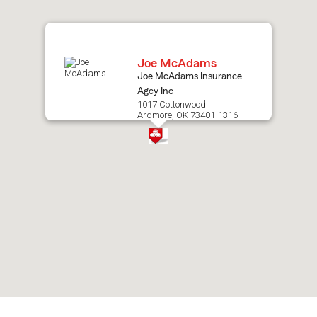
map.
Joe McAdams
Joe McAdams Insurance
Agcy Inc
1017 Cottonwood
Ardmore, OK 73401-1316