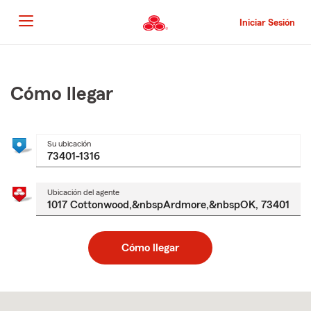
Pasar
al
Iniciar Sesión
contenido
principal
Comienzo
del
contenido
Cómo llegar
principal
Su ubicación
Ubicación del agente
Cómo llegar
Skip
to
after