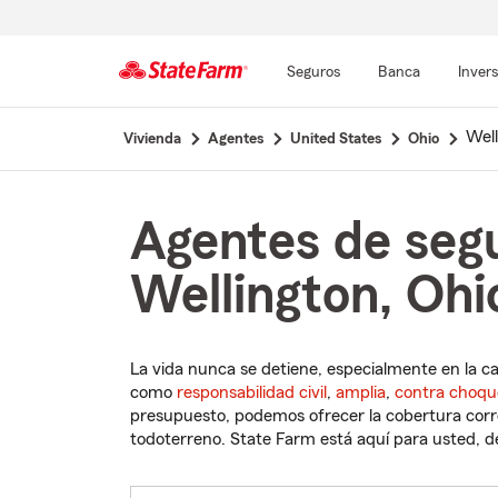
Seguros
Banca
Inver
Comienzo
Well
Vivienda
Agentes
United States
Ohio
del
contenido
principal
Agentes de seg
Wellington, Ohi
La vida nunca se detiene, especialmente en la c
como
responsabilidad civil
,
amplia
,
contra choqu
presupuesto, podemos ofrecer la cobertura corre
todoterreno. State Farm está aquí para usted, des