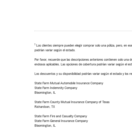
1
Los clientes siempre pueden elegir comprar solo una póliza, pero, en ese
podrían variar según el estado.
Por favor, recuerde que las descripciones anteriores contienen solo una de
endosos aplicables. Las opciones de cobertura podrían variar según el es
Los descuentos y su disponibilidad podrían variar según el estado y los re
State Farm Mutual Automobile Insurance Company
State Farm Indemnity Company
Bloomington, IL
State Farm County Mutual Insurance Company of Texas
Richardson, TX
State Farm Fire and Casualty Company
State Farm General Insurance Company
Bloomington, IL