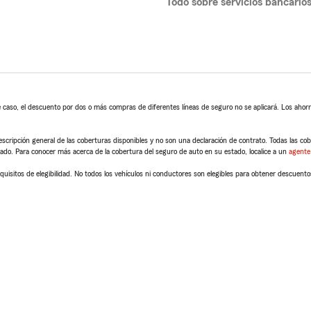
Todo sobre servicios bancario
 caso, el descuento por dos o más compras de diferentes líneas de seguro no se aplicará. Los ahorro
scripción general de las coberturas disponibles y no son una declaración de contrato. Todas las cober
tado. Para conocer más acerca de la cobertura del seguro de auto en su estado, localice a un
agente
quisitos de elegibilidad. No todos los vehículos ni conductores son elegibles para obtener descuento