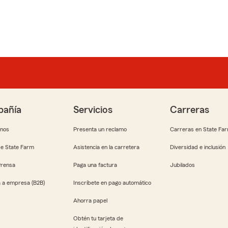
añía
Servicios
Carreras
anos
Presenta un reclamo
Carreras en State Fa
e State Farm
Asistencia en la carretera
Diversidad e inclusión
Prensa
Paga una factura
Jubilados
 a empresa (B2B)
Inscríbete en pago automático
Ahorra papel
Obtén tu tarjeta de