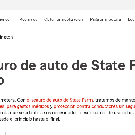
Pasar
al
siones
Reclamos
Obtén una cotización
Paga una factura
Loc
contenido
principal
ington
uro de auto de State 
o
arretera. Con
el seguro de auto de State Farm
, tratamos de mant
es
,
para gastos médicos
y
protección contra conductores sin seg
cta que se adapte a sus necesidades, desde carros de uso cotidian
de el principio hasta el final.