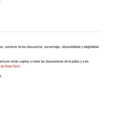
s
s, nombres de los descuentos, porcentajes, disponibilidad y elegibilidad
turas están sujetas a todas las disposiciones de la póliza y a los
 de State Farm
.
s.