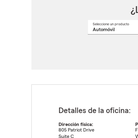
¿
Seleccione un producto
Selec
un
nomb
de
produ
del
menú
despl
Detalles de la oficina:
Dirección física:
P
805 Patriot Drive
F
Suite C
W