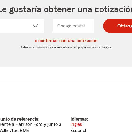
Le gustaría obtener una cotizació
cione
Código postal
Ingresa
Ingresa
Obteng
_____
un
un
re
código
código
cto
o continuar con una cotización
postal
postal
de
de
Todas las cotizaciones y documentos serán proporcionados en inglés.
egable
5
5
dígitos
dígitos
unto de referencia:
Idiomas:
rente a Harrison Ford y junto a
Inglés
ellington BMV
Español