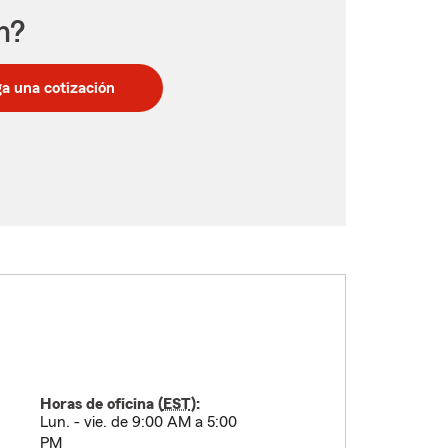
n?
a una cotización
Horas de oficina (
EST
):
Lun. - vie. de 9:00 AM a 5:00
PM