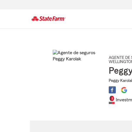
Comienzo
del
contenido
principal
AGENTE DE 
WELLINGTO
Peggy
Peggy Karolak
Investm