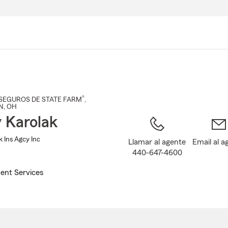
Pasar
al
contenido
principal
®
SEGUROS DE STATE FARM
,
N
, OH
 Karolak
 Ins Agcy Inc
Llamar al agente
Email al a
440-647-4600
ent Services