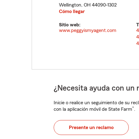
Wellington
,
OH
44090-1302
Cómo llegar
Sitio web:
T
www.peggyismyagent.com
4
4
4
¿Necesita ayuda con un 
Inicie o realice un seguimiento de su rec
®
con la aplicación móvil de State Farm
.
Presente un reclamo