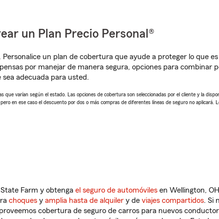
ear un Plan Precio Personal®
. Personalice un plan de cobertura que ayude a proteger lo que es 
pensas por manejar de manera segura, opciones para combinar pó
e sea adecuada para usted.
 que varían según el estado. Las opciones de cobertura son seleccionadas por el cliente y la disponib
, pero en ese caso el descuento por dos o más compras de diferentes líneas de seguro no aplicará. 
n State Farm y obtenga
el seguro de automóviles
en Wellington, OH
tra
choques
y
amplia hasta de alquiler
y de
viajes compartidos
. Si
s proveemos cobertura de seguro de carros para nuevos conductores