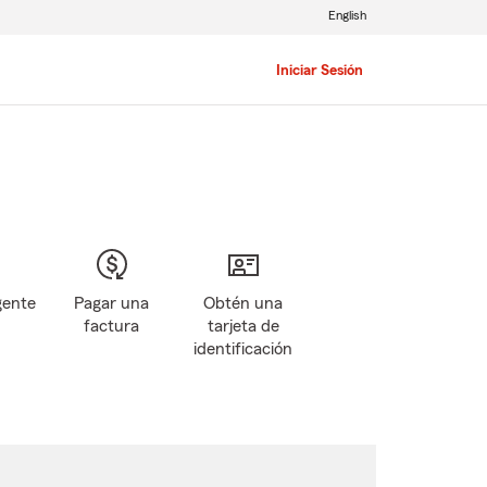
English
Iniciar Sesión
gente
Pagar una
Obtén una
factura
tarjeta de
identificación