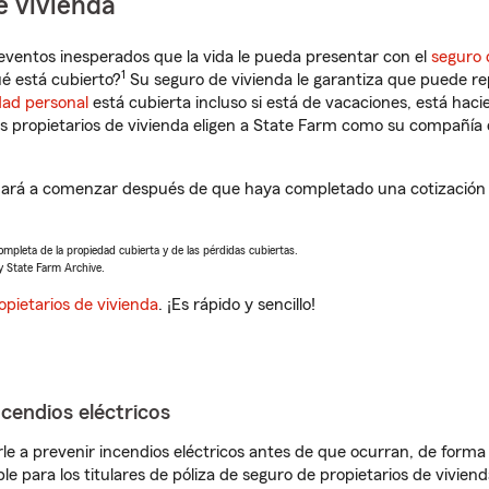
e vivienda
eventos inesperados que la vida le pueda presentar con el
seguro 
1
é está cubierto?
Su seguro de vivienda le garantiza que puede rep
dad personal
está cubierta incluso si está de vacaciones, está haci
propietarios de vivienda eligen a State Farm como su compañía 
dará a comenzar después de que haya completado una cotización d
completa de la propiedad cubierta y de las pérdidas cubiertas.
y State Farm Archive.
opietarios de vivienda
. ¡Es rápido y sencillo!
ncendios eléctricos
e a prevenir incendios eléctricos antes de que ocurran, de forma 
le para los titulares de póliza de seguro de propietarios de vivie