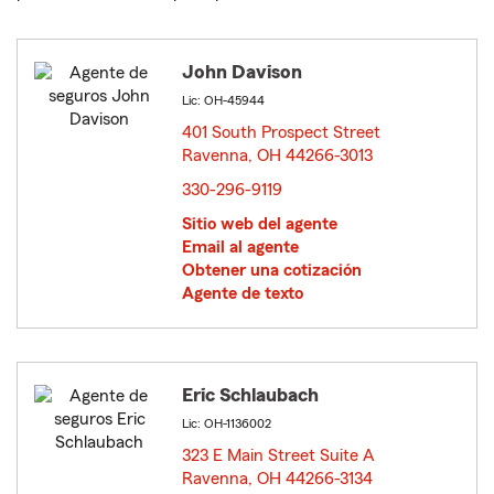
John Davison
Lic: OH-45944
401 South Prospect Street
Ravenna, OH 44266-3013
opens in new window
330-296-9119
Sitio web del agente
Email al agente
Obtener una cotización
Agente de texto
Eric Schlaubach
Lic: OH-1136002
323 E Main Street Suite A
Ravenna, OH 44266-3134
opens in new window