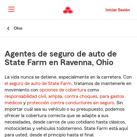
Pasar
al
Iniciar Sesión
contenido
principal
Comienzo
Ohio
del
contenido
principal
Agentes de seguro de auto de
State Farm en Ravenna, Ohio
La vida nunca se detiene, especialmente en la carretera. Con
el seguro de auto de State Farm
, tratamos de mantenerle en
movimiento con
opciones de cobertura
como
responsabilidad civil
,
amplia
,
contra choques
,
para gastos
médicos
y
protección contra conductores sin seguro
. Sin
importar cuál sea su vehículo o su presupuesto, podemos
ofrecer la cobertura correcta que se adapte a sus
necesidades, desde carros de uso cotidiano hasta clásicos,
motocicletas y vehículos todoterreno. State Farm está aquí
para usted, desde el principio hasta el final.