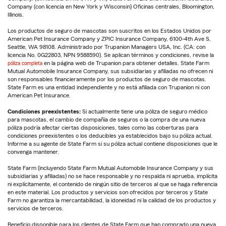
Company (con licencia en New York y Wisconsin) Oficinas centrales, Bloomington,
Illinois.
Los productos de seguro de mascotas son suscritos en los Estados Unidos por
American Pet Insurance Company y ZPIC Insurance Company, 6100-4th Ave S,
Seattle, WA 98108. Administrado por Trupanion Managers USA, Inc. (CA: con
licencia No. 0G22803, NPN 9588590). Se aplican términos y condiciones, revise la
póliza completa
en la página web de Trupanion para obtener detalles. State Farm
Mutual Automobile Insurance Company, sus subsidiarias y afiliadas no ofrecen ni
son responsables financieramente por los productos de seguro de mascotas.
State Farm es una entidad independiente y no está afiliada con Trupanion ni con
American Pet Insurance.
Condiciones preexistentes:
Si actualmente tiene una póliza de seguro médico
para mascotas, el cambio de compañía de seguros o la compra de una nueva
póliza podría afectar ciertas disposiciones, tales como las coberturas para
condiciones preexistentes o los deducibles ya establecidos bajo su póliza actual.
Informe a su agente de State Farm si su póliza actual contiene disposiciones que le
convenga mantener.
State Farm (incluyendo State Farm Mutual Automobile Insurance Company y sus
subsidiarias y afiliadas) no se hace responsable y no respalda ni aprueba, implícita
ni explícitamente, el contenido de ningún sitio de terceros al que se haga referencia
en este material. Los productos y servicios son ofrecidos por terceros y State
Farm no garantiza la mercantabilidad, la idoneidad ni la calidad de los productos y
servicios de terceros.
Beneficio disponible para los clientes de State Farm que han comprado una nueva