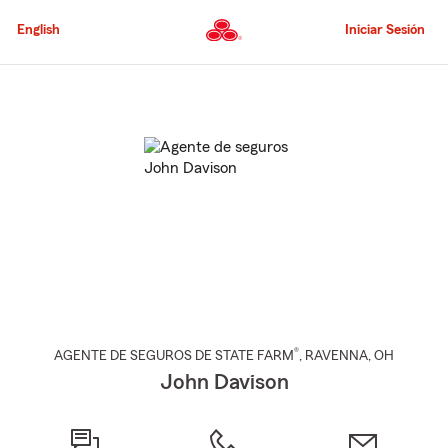
Pasar
al
English
Iniciar Sesión
contenido
principal
Comienzo
del
contenido
principal
®
AGENTE DE SEGUROS DE STATE FARM
,
RAVENNA
, OH
John Davison