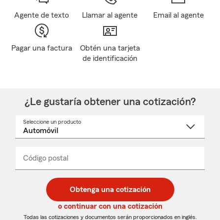
Agente de texto
Llamar al agente
Email al agente
Pagar una factura
Obtén una tarjeta
de identificación
¿Le gustaría obtener una cotización?
Seleccione un producto
Seleccione
un
nombre
de
producto
del
Código postal
Ingresa
Ingresa
_____
menú
un
un
desplegable
código
código
postal
postal
Obtenga una cotización
de
de
5
5
o continuar con una cotización
dígitos
dígitos
Todas las cotizaciones y documentos serán proporcionados en inglés.