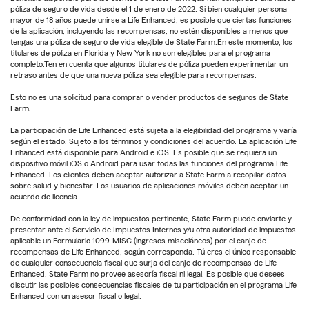
póliza de seguro de vida desde el 1 de enero de 2022. Si bien cualquier persona
mayor de 18 años puede unirse a Life Enhanced, es posible que ciertas funciones
de la aplicación, incluyendo las recompensas, no estén disponibles a menos que
tengas una póliza de seguro de vida elegible de State Farm.En este momento, los
titulares de póliza en Florida y New York no son elegibles para el programa
completo.Ten en cuenta que algunos titulares de póliza pueden experimentar un
retraso antes de que una nueva póliza sea elegible para recompensas.
Esto no es una solicitud para comprar o vender productos de seguros de State
Farm.
La participación de Life Enhanced está sujeta a la elegibilidad del programa y varía
según el estado. Sujeto a los términos y condiciones del acuerdo. La aplicación Life
Enhanced está disponible para Android e iOS. Es posible que se requiera un
dispositivo móvil iOS o Android para usar todas las funciones del programa Life
Enhanced. Los clientes deben aceptar autorizar a State Farm a recopilar datos
sobre salud y bienestar. Los usuarios de aplicaciones móviles deben aceptar un
acuerdo de licencia.
De conformidad con la ley de impuestos pertinente, State Farm puede enviarte y
presentar ante el Servicio de Impuestos Internos y/u otra autoridad de impuestos
aplicable un Formulario 1099-MISC (ingresos misceláneos) por el canje de
recompensas de Life Enhanced, según corresponda. Tú eres el único responsable
de cualquier consecuencia fiscal que surja del canje de recompensas de Life
Enhanced. State Farm no provee asesoría fiscal ni legal. Es posible que desees
discutir las posibles consecuencias fiscales de tu participación en el programa Life
Enhanced con un asesor fiscal o legal.