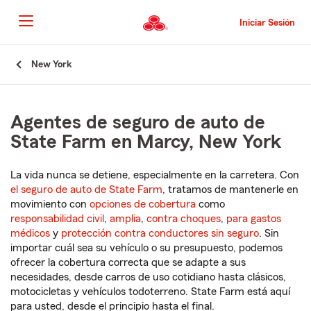
Pasar
al
Iniciar Sesión
contenido
principal
Comienzo
New York
del
contenido
principal
Agentes de seguro de auto de
State Farm en Marcy, New York
La vida nunca se detiene, especialmente en la carretera. Con
el seguro de auto de State Farm
, tratamos de mantenerle en
movimiento con
opciones de cobertura
como
responsabilidad civil
,
amplia
,
contra choques
,
para gastos
médicos
y
protección contra conductores sin seguro
. Sin
importar cuál sea su vehículo o su presupuesto, podemos
ofrecer la cobertura correcta que se adapte a sus
necesidades, desde carros de uso cotidiano hasta clásicos,
motocicletas y vehículos todoterreno. State Farm está aquí
para usted, desde el principio hasta el final.