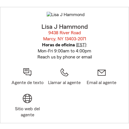
Skip
to
before
map.
Lisa J Hammond
9438 River Road
Marcy, NY 13403-2071
opens in new window
Horas de oficina
(
EST
):
Mon-Fri 9:00am to 4:00pm
Reach us by phone or email
Agente de texto
Llamar al agente
Email al agente
Sitio web del
agente