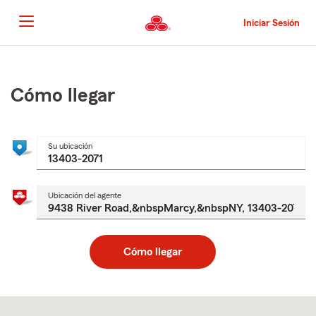
Pasar
al
Iniciar Sesión
contenido
principal
Comienzo
del
contenido
Cómo llegar
principal
Su ubicación
Ubicación del agente
Cómo llegar
Skip
to
after