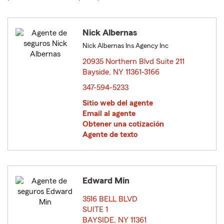
Nick Albernas
Nick Albernas Ins Agency Inc
20935 Northern Blvd Suite 211
Bayside, NY 11361-3166
opens in new window
347-594-5233
Sitio web del agente
Email al agente
Obtener una cotización
Agente de texto
Edward Min
3516 BELL BLVD
SUITE 1
BAYSIDE, NY 11361
opens in new window