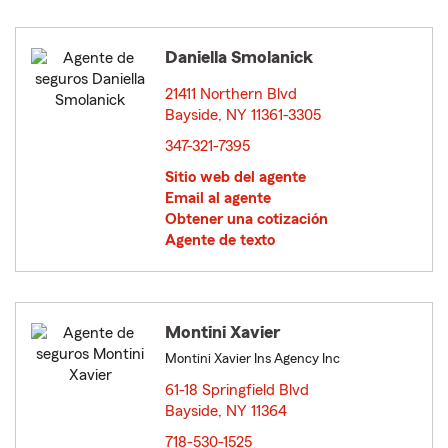
Daniella Smolanick
21411 Northern Blvd
Bayside, NY 11361-3305
opens in new window
347-321-7395
Sitio web del agente
Email al agente
Obtener una cotización
Agente de texto
Montini Xavier
Montini Xavier Ins Agency Inc
61-18 Springfield Blvd
Bayside, NY 11364
opens in new window
718-530-1525