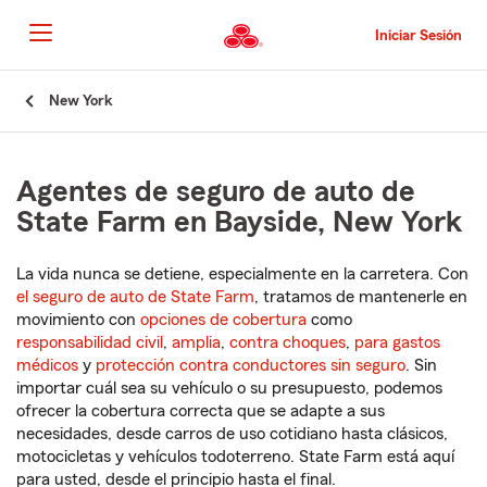
Pasar
al
Iniciar Sesión
contenido
principal
Comienzo
New York
del
contenido
principal
Agentes de seguro de auto de
State Farm en Bayside, New York
La vida nunca se detiene, especialmente en la carretera. Con
el seguro de auto de State Farm
, tratamos de mantenerle en
movimiento con
opciones de cobertura
como
responsabilidad civil
,
amplia
,
contra choques
,
para gastos
médicos
y
protección contra conductores sin seguro
. Sin
importar cuál sea su vehículo o su presupuesto, podemos
ofrecer la cobertura correcta que se adapte a sus
necesidades, desde carros de uso cotidiano hasta clásicos,
motocicletas y vehículos todoterreno. State Farm está aquí
para usted, desde el principio hasta el final.