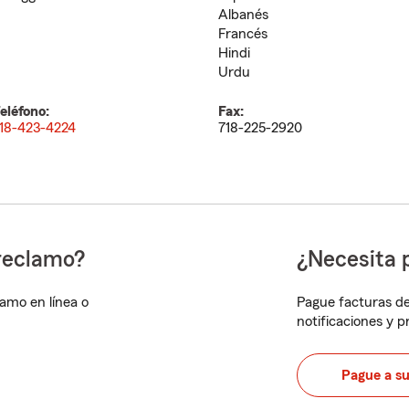
Albanés
Francés
Hindi
Urdu
eléfono:
Fax:
18-423-4224
718-225-2920
reclamo?
¿Necesita 
lamo en línea o
Pague facturas de
notificaciones y 
Pague a s