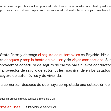
 que varían según el estado. Las opciones de cobertura son seleccionadas por el cliente y la disponib
, pero en ese caso el descuento por dos o más compras de diferentes líneas de seguro no aplicará. 
n State Farm y obtenga
el seguro de automóviles
en Bayside, NY qu
tra
choques
y
amplia hasta de alquiler
y de
viajes compartidos
. Si
s proveemos cobertura de seguro de carros para nuevos conductores
l proveedor de seguro de automóviles más grande en los Estados
seguro de automóviles y de vivienda.
 a comenzar después de que haya completado una cotización de seg
sados en primas directas escritas a fecha del 2018.
rros en línea
. ¡Es rápido y sencillo!