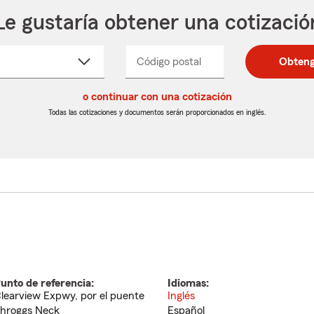
Le gustaría obtener una cotizació
cione
Código postal
Ingresa
Ingresa
Obteng
_____
un
un
re
código
código
cto
o continuar con una cotización
postal
postal
de
de
Todas las cotizaciones y documentos serán proporcionados en inglés.
egable
5
5
dígitos
dígitos
unto de referencia:
Idiomas:
learview Expwy, por el puente
Inglés
hroggs Neck
Español