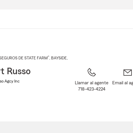
Pasar
al
contenido
principal
®
SEGUROS DE STATE FARM
,
BAYSIDE
,
t Russo
so Agcy Inc
Llamar al agente
Email al a
718-423-4224