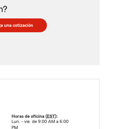
n?
a una cotización
Horas de oficina (
EST
):
Lun. - vie. de 9:00 AM a 6:00
PM