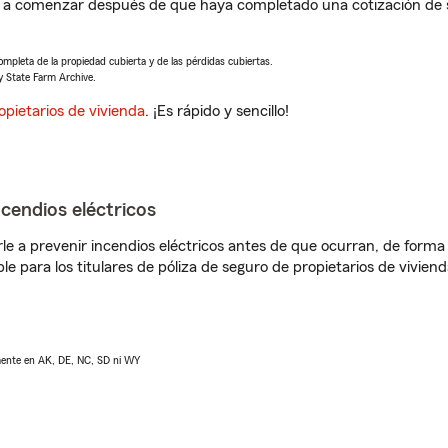
 a comenzar después de que haya completado una cotización de s
completa de la propiedad cubierta y de las pérdidas cubiertas.
y State Farm Archive.
opietarios de vivienda
. ¡Es rápido y sencillo!
ncendios eléctricos
e a prevenir incendios eléctricos antes de que ocurran, de forma 
le para los titulares de póliza de seguro de propietarios de vivie
lmente en AK, DE, NC, SD ni WY