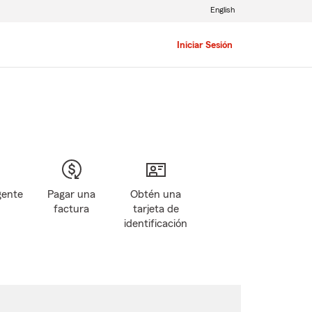
English
Iniciar Sesión
gente
Pagar una
Obtén una
factura
tarjeta de
identificación