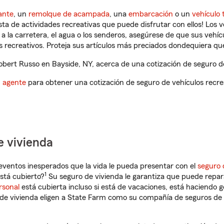
ante
, un
remolque de acampada
, una
embarcación
o un
vehículo 
ista de actividades recreativas que puede disfrutar con ellos! Los 
a la carretera, el agua o los senderos, asegúrese de que sus vehí
 recreativos. Proteja sus artículos más preciados dondequiera qu
ert Russo en Bayside, NY, acerca de una cotización de seguro de
n agente
para obtener una cotización de seguro de vehículos recre
e vivienda
eventos inesperados que la vida le pueda presentar con el
seguro 
1
stá cubierto?
Su seguro de vivienda le garantiza que puede repar
rsonal
está cubierta incluso si está de vacaciones, está haciendo g
de vivienda eligen a State Farm como su compañía de seguros de 