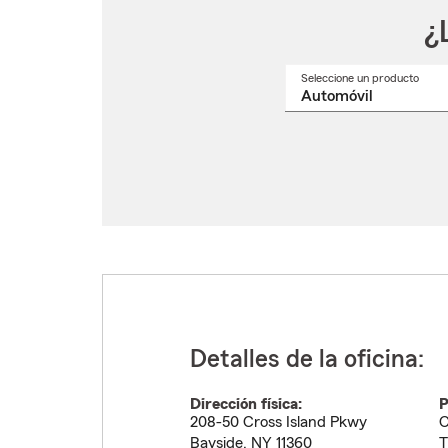
¿
Seleccione un producto
Selec
un
nomb
de
produ
del
menú
despl
Detalles de la oficina:
Dirección física:
P
208-50 Cross Island Pkwy
C
Bayside
,
NY
11360
T