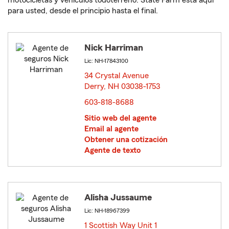
motocicletas y vehículos todoterreno. State Farm está aquí
para usted, desde el principio hasta el final.
Nick Harriman
Lic: NH-17843100
34 Crystal Avenue
Derry, NH 03038-1753
opens in new window
603-818-8688
Sitio web del agente
Email al agente
Obtener una cotización
Agente de texto
Alisha Jussaume
Lic: NH-18967399
1 Scottish Way Unit 1