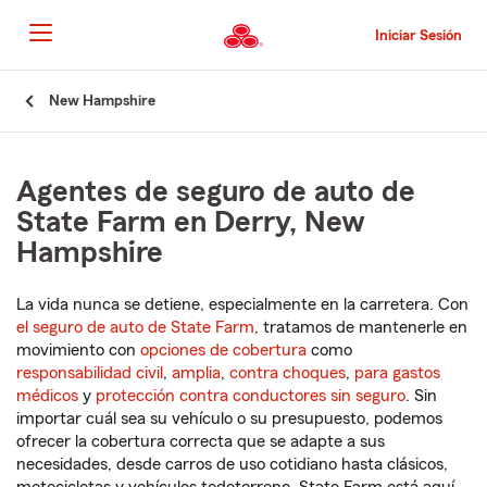
Pasar
al
Iniciar Sesión
contenido
principal
Comienzo
New Hampshire
del
contenido
principal
Agentes de seguro de auto de
State Farm en Derry, New
Hampshire
La vida nunca se detiene, especialmente en la carretera. Con
el seguro de auto de State Farm
, tratamos de mantenerle en
movimiento con
opciones de cobertura
como
responsabilidad civil
,
amplia
,
contra choques
,
para gastos
médicos
y
protección contra conductores sin seguro
. Sin
importar cuál sea su vehículo o su presupuesto, podemos
ofrecer la cobertura correcta que se adapte a sus
necesidades, desde carros de uso cotidiano hasta clásicos,