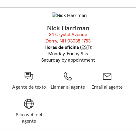
Skip
to
before
map.
Nick Harriman
34 Crystal Avenue
Derry, NH 03038-1753
opens in new window
Horas de oficina
(
EST
):
Monday-Friday 9-5
Saturday by appointment
Agente de texto
Llamar al agente
Email al agente
Sitio web del
agente