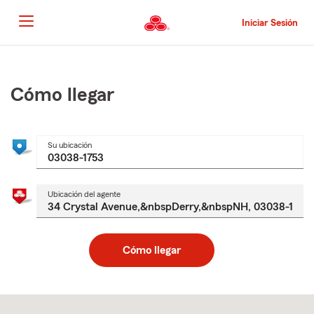
Pasar
al
Iniciar Sesión
contenido
principal
Comienzo
del
contenido
Cómo llegar
principal
Su ubicación
Ubicación del agente
Cómo llegar
Skip
to
after