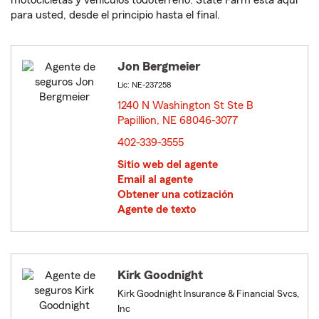
motocicletas y vehículos todoterreno. State Farm está aquí
para usted, desde el principio hasta el final.
Jon Bergmeier
Lic: NE-237258
1240 N Washington St Ste B
Papillion, NE 68046-3077
opens in new window
402-339-3555
Sitio web del agente
Email al agente
Obtener una cotización
Agente de texto
Kirk Goodnight
Kirk Goodnight Insurance & Financial Svcs,
Inc