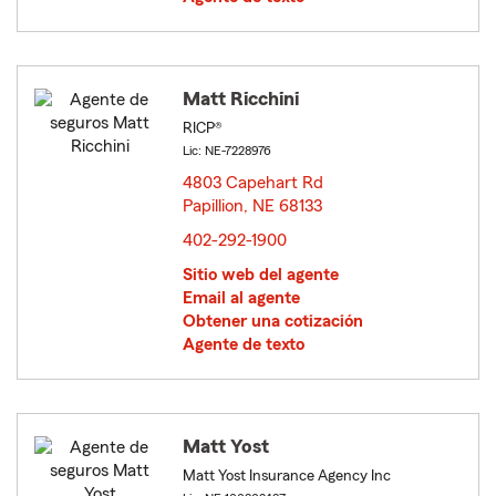
Matt Ricchini
RICP®
Lic: NE-7228976
4803 Capehart Rd
Papillion, NE 68133
opens in new window
402-292-1900
Sitio web del agente
Email al agente
Obtener una cotización
Agente de texto
Matt Yost
Matt Yost Insurance Agency Inc