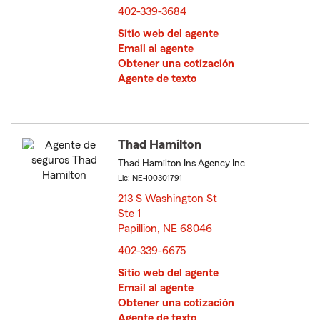
402-339-3684
Sitio web del agente
Email al agente
Obtener una cotización
Agente de texto
Thad Hamilton
Thad Hamilton Ins Agency Inc
Lic: NE-100301791
213 S Washington St
Ste 1
Papillion, NE 68046
opens in new window
402-339-6675
Sitio web del agente
Email al agente
Obtener una cotización
Agente de texto