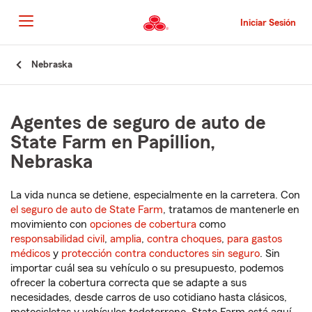
Pasar
al
Iniciar Sesión
contenido
principal
Comienzo
Nebraska
del
contenido
principal
Agentes de seguro de auto de
State Farm en Papillion,
Nebraska
La vida nunca se detiene, especialmente en la carretera. Con
el seguro de auto de State Farm
, tratamos de mantenerle en
movimiento con
opciones de cobertura
como
responsabilidad civil
,
amplia
,
contra choques
,
para gastos
médicos
y
protección contra conductores sin seguro
. Sin
importar cuál sea su vehículo o su presupuesto, podemos
ofrecer la cobertura correcta que se adapte a sus
necesidades, desde carros de uso cotidiano hasta clásicos,