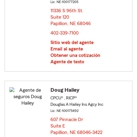
Lic: NE-100177205
11336 S 96th St.
Suite 120
Papillion, NE 68046
opens in new window
402-339-7100
Sitio web del agente
Email al agente
Obtener una cotización
Agente de texto
Doug Hailey
CPCU® , RICP®
Douglas A Hailey Ins Agcy Inc
Lic: NE-100175492
607 Pinnacle Dr
Suite E
Papillion, NE 68046-3422
opens in new window