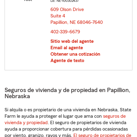
Lic: NE-100302437
609 Olson Drive
Suite 4
Papillion, NE 68046-7640
opens in new window
402-339-6679
Sitio web del agente
Email al agente
Obtener una cotización
Agente de texto
Seguros de vivienda y de propiedad en Papillion,
Nebraska
Si alquila o es propietario de una vivienda en Nebraska, State
Farm le ayuda a proteger el lugar que ama con
seguros de
vivienda y propiedad
. El seguro de propietarios de vivienda
ayuda a proporcionar cobertura para pérdidas ocasionadas
por viento, granizo, rayos y más.
El seguro de propietarios de