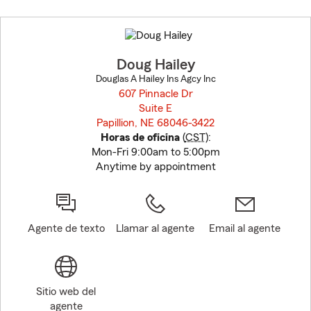
Skip
to
before
map.
Doug Hailey
Douglas A Hailey Ins Agcy Inc
607 Pinnacle Dr
Suite E
Papillion, NE 68046-3422
opens in new window
Horas de oficina
(
CST
):
Mon-Fri 9:00am to 5:00pm
Anytime by appointment
Agente de texto
Llamar al agente
Email al agente
Sitio web del
agente