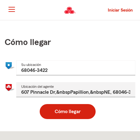
Pasar
al
Iniciar Sesión
contenido
principal
Comienzo
del
contenido
Cómo llegar
principal
Su ubicación
Ubicación del agente
Cómo llegar
Skip
to
after