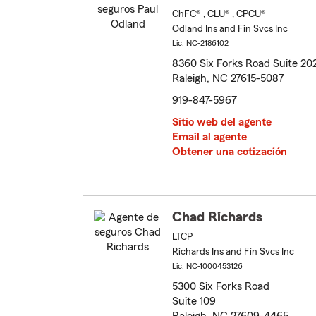
ChFC® , CLU® , CPCU®
Odland Ins and Fin Svcs Inc
Lic: NC-2186102
8360 Six Forks Road Suite 20
Raleigh, NC 27615-5087
919-847-5967
Sitio web del agente
Email al agente
Obtener una cotización
Chad Richards
LTCP
Richards Ins and Fin Svcs Inc
Lic: NC-1000453126
5300 Six Forks Road
Suite 109