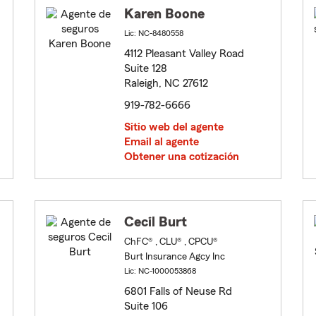
Karen Boone
Lic: NC-8480558
4112 Pleasant Valley Road
Suite 128
Raleigh, NC 27612
919-782-6666
Sitio web del agente
Email al agente
Obtener una cotización
Cecil Burt
ChFC® , CLU® , CPCU®
Burt Insurance Agcy Inc
Lic: NC-1000053868
6801 Falls of Neuse Rd
Suite 106