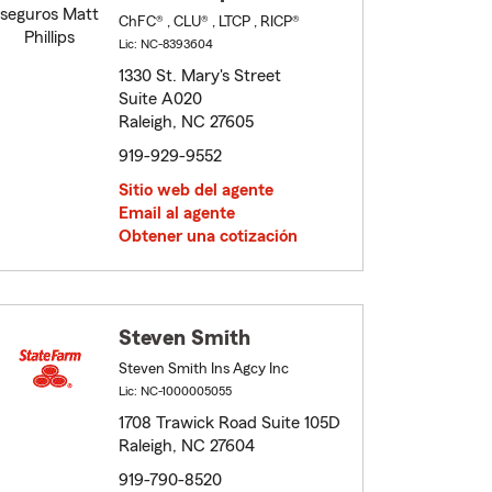
ChFC® , CLU® , LTCP , RICP®
Lic: NC-8393604
1330 St. Mary's Street
Suite A020
Raleigh, NC 27605
919-929-9552
Sitio web del agente
Email al agente
Obtener una cotización
Steven Smith
Steven Smith Ins Agcy Inc
Lic: NC-1000005055
1708 Trawick Road Suite 105D
Raleigh, NC 27604
919-790-8520