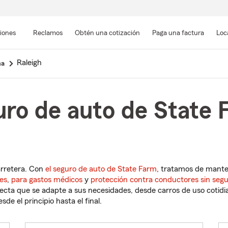
Pasar
al
siones
Reclamos
Obtén una cotización
Paga una factura
Loc
contenido
principal
Raleigh
na
ro de auto de State 
arretera. Con
el seguro de auto de State Farm
, tratamos de mant
es
,
para gastos médicos
y
protección contra conductores sin seg
cta que se adapte a sus necesidades, desde carros de uso cotidian
de el principio hasta el final.