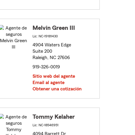
Melvin Green III
Lic: NC-19181430
4904 Waters Edge
Suite 200
Raleigh, NC 27606
919-326-0019
Sitio web del agente
Email al agente
Obtener una cotización
Tommy Kelaher
Lic: NC-18546951
4094 Barrett Dr