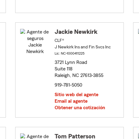
Jackie Newkirk
CLF®
J Newkirk Ins and Fin Svcs Inc
Lic: NC-1000411225
3721 Lynn Road
Suite 118
Raleigh, NC 27613-3855
919-781-5050
Sitio web del agente
Email al agente
Obtener una cotización
Tom Patterson