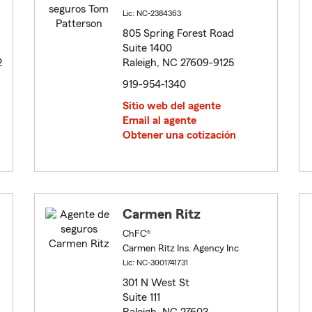
Lic: NC-2384363
805 Spring Forest Road
Suite 1400
2
Raleigh, NC 27609-9125
919-954-1340
Sitio web del agente
Email al agente
Obtener una cotización
Carmen Ritz
ChFC®
Carmen Ritz Ins. Agency Inc
Lic: NC-3001741731
301 N West St
Suite 111