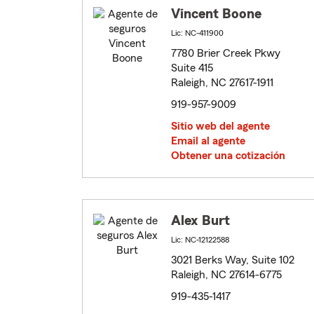
Vincent Boone
Lic: NC-411900
7780 Brier Creek Pkwy
Suite 415
Raleigh, NC 27617-1911
919-957-9009
Sitio web del agente
Email al agente
Obtener una cotización
Alex Burt
Lic: NC-12122588
3021 Berks Way, Suite 102
Raleigh, NC 27614-6775
919-435-1417