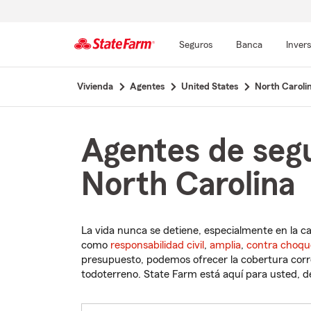
Seguros
Banca
Inver
Comienzo
Vivienda
Agentes
United States
North Caroli
del
contenido
principal
Agentes de segu
North Carolina
La vida nunca se detiene, especialmente en la c
como
responsabilidad civil
,
amplia
,
contra choqu
presupuesto, podemos ofrecer la cobertura corre
todoterreno. State Farm está aquí para usted, des