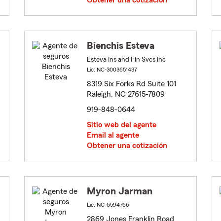
Obtener una cotización
Bienchis Esteva
Esteva Ins and Fin Svcs Inc
Lic: NC-3003651437
8319 Six Forks Rd Suite 101
Raleigh, NC 27615-7809
919-848-0644
Sitio web del agente
Email al agente
Obtener una cotización
Myron Jarman
Lic: NC-6594766
2869 Jones Franklin Road