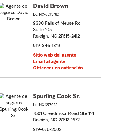
David Brown
Lic: NC-6593782
9380 Falls of Neuse Rd
Suite 105
Raleigh, NC 27615-2412
919-846-1819
Sitio web del agente
Email al agente
Obtener una cotización
Spurling Cook Sr.
Lic: NC-1273652
7501 Creedmoor Road Ste 114
Raleigh, NC 27613-1677
919-676-2502