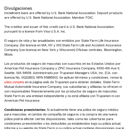
Divulgaciones
Installment loans are offered by U.S. Bank National Association. Deposit products
are offered by U.S. Bank National Association. Member FDIC.
The creditor and issuer of this credit card is U.S. Bank National Association,
pursuant to a license from Visa U.S.A. Inc.
El seguro de vida y las anualidades son emitidos por State Farm Life Insurance
Company. (Sin licencia en MA, NY y WI) State Farm Life and Accident Assurance
Company (con licencia en New York y Wisconsin) Oficinas centrales, Bloomington,
Illinois.
Los productos de seguro de mascotas son suscritos en los Estados Unidos por
American Pet Insurance Company y ZPIC Insurance Company, 6100-4th Ave S,
Seattle, WA 98108. Administrado por Trupanion Managers USA, Inc. (CA: con
licencia No. 0G22803, NPN 9588590). Se aplican términos y condiciones, revise la
póliza completa
en la página web de Trupanion para obtener detalles. State Farm
Mutual Automobile Insurance Company, sus subsidiarias y afiliadas no ofrecen ni
son responsables financieramente por los productos de seguro de mascotas.
State Farm es una entidad independiente y no está afiliada con Trupanion ni con
American Pet Insurance.
Condiciones preexistentes:
Si actualmente tiene una póliza de seguro médico
para mascotas, el cambio de compañía de seguros o la compra de una nueva
póliza podría afectar ciertas disposiciones, tales como las coberturas para
condiciones preexistentes o los deducibles ya establecidos bajo su póliza actual.
Informe a su agente de State Farm si su póliza actual contiene disposiciones que le