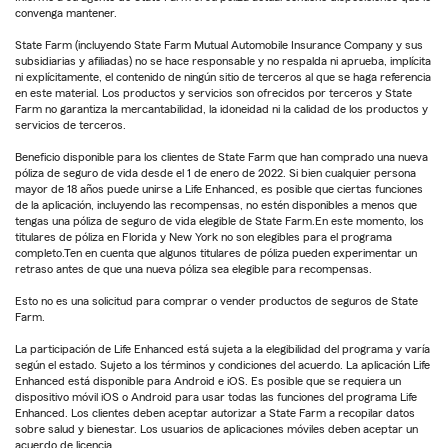
convenga mantener.
State Farm (incluyendo State Farm Mutual Automobile Insurance Company y sus
subsidiarias y afiliadas) no se hace responsable y no respalda ni aprueba, implícita
ni explícitamente, el contenido de ningún sitio de terceros al que se haga referencia
en este material. Los productos y servicios son ofrecidos por terceros y State
Farm no garantiza la mercantabilidad, la idoneidad ni la calidad de los productos y
servicios de terceros.
Beneficio disponible para los clientes de State Farm que han comprado una nueva
póliza de seguro de vida desde el 1 de enero de 2022. Si bien cualquier persona
mayor de 18 años puede unirse a Life Enhanced, es posible que ciertas funciones
de la aplicación, incluyendo las recompensas, no estén disponibles a menos que
tengas una póliza de seguro de vida elegible de State Farm.En este momento, los
titulares de póliza en Florida y New York no son elegibles para el programa
completo.Ten en cuenta que algunos titulares de póliza pueden experimentar un
retraso antes de que una nueva póliza sea elegible para recompensas.
Esto no es una solicitud para comprar o vender productos de seguros de State
Farm.
La participación de Life Enhanced está sujeta a la elegibilidad del programa y varía
según el estado. Sujeto a los términos y condiciones del acuerdo. La aplicación Life
Enhanced está disponible para Android e iOS. Es posible que se requiera un
dispositivo móvil iOS o Android para usar todas las funciones del programa Life
Enhanced. Los clientes deben aceptar autorizar a State Farm a recopilar datos
sobre salud y bienestar. Los usuarios de aplicaciones móviles deben aceptar un
acuerdo de licencia.