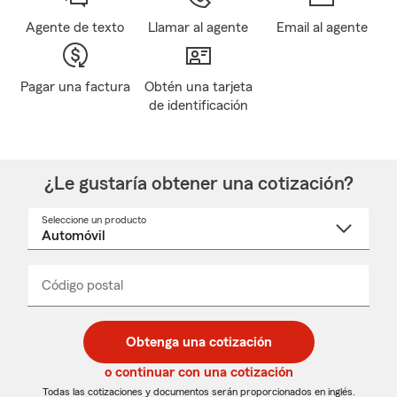
Agente de texto
Llamar al agente
Email al agente
Pagar una factura
Obtén una tarjeta
de identificación
¿Le gustaría obtener una cotización?
Seleccione un producto
Seleccione
un
nombre
de
producto
del
Código postal
Ingresa
Ingresa
_____
menú
un
un
desplegable
código
código
postal
postal
Obtenga una cotización
de
de
5
5
o continuar con una cotización
dígitos
dígitos
Todas las cotizaciones y documentos serán proporcionados en inglés.