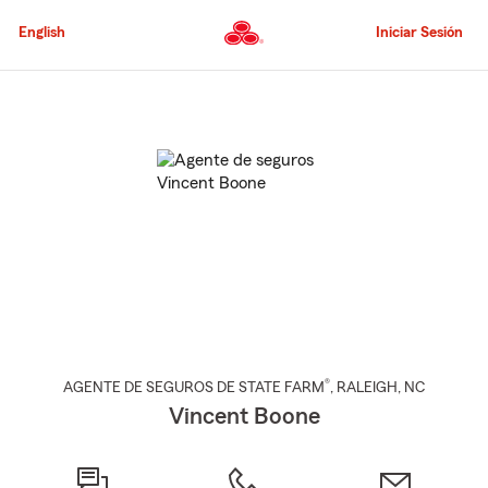
Pasar
al
English
Iniciar Sesión
contenido
principal
Comienzo
del
contenido
principal
®
AGENTE DE SEGUROS DE STATE FARM
,
RALEIGH
, NC
Vincent Boone