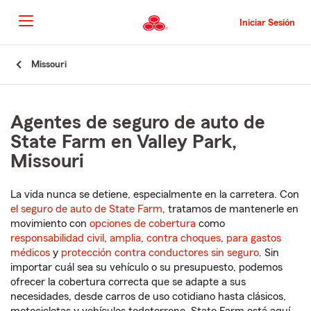
Pasar
al
Iniciar Sesión
contenido
principal
Comienzo
Missouri
del
contenido
principal
Agentes de seguro de auto de
State Farm en Valley Park,
Missouri
La vida nunca se detiene, especialmente en la carretera. Con
el seguro de auto de State Farm
, tratamos de mantenerle en
movimiento con
opciones de cobertura
como
responsabilidad civil
,
amplia
,
contra choques
,
para gastos
médicos
y
protección contra conductores sin seguro
. Sin
importar cuál sea su vehículo o su presupuesto, podemos
ofrecer la cobertura correcta que se adapte a sus
necesidades, desde carros de uso cotidiano hasta clásicos,