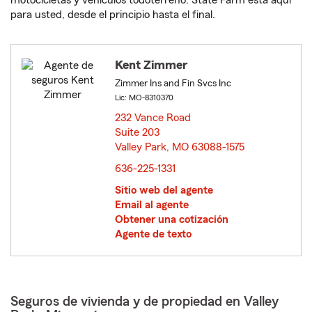
motocicletas y vehículos todoterreno. State Farm está aquí
para usted, desde el principio hasta el final.
Kent Zimmer
Zimmer Ins and Fin Svcs Inc
Lic: MO-8310370
232 Vance Road
Suite 203
Valley Park, MO 63088-1575
opens in new window
636-225-1331
Sitio web del agente
Email al agente
Obtener una cotización
Agente de texto
Seguros de vivienda y de propiedad en Valley