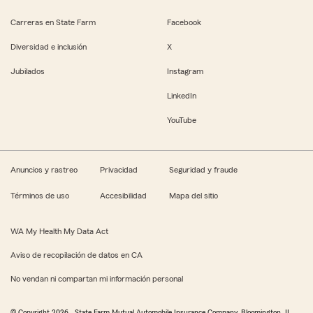
Carreras en State Farm
Facebook
Diversidad e inclusión
X
Jubilados
Instagram
LinkedIn
YouTube
Anuncios y rastreo
Privacidad
Seguridad y fraude
Términos de uso
Accesibilidad
Mapa del sitio
WA My Health My Data Act
Aviso de recopilación de datos en CA
No vendan ni compartan mi información personal
© Copyright
2026
, State Farm Mutual Automobile Insurance Company, Bloomington, IL