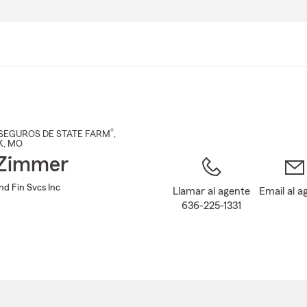
Pasar
al
contenido
principal
®
SEGUROS DE STATE FARM
,
K
, MO
 Zimmer
nd Fin Svcs Inc
Llamar al agente
Email al a
636-225-1331