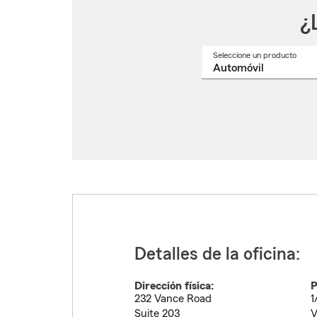
¿
Seleccione un producto
Selec
un
nomb
de
produ
del
menú
despl
Detalles de la oficina:
Dirección física:
P
232 Vance Road
1
Suite 203
V