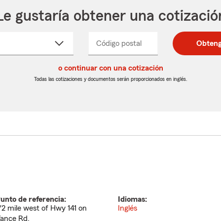
Le gustaría obtener una cotizació
cione
Código postal
Ingresa
Ingresa
Obteng
_____
un
un
re
código
código
cto
o continuar con una cotización
postal
postal
de
de
Todas las cotizaciones y documentos serán proporcionados en inglés.
egable
5
5
dígitos
dígitos
unto de referencia:
Idiomas:
/2 mile west of Hwy 141 on
Inglés
ance Rd.