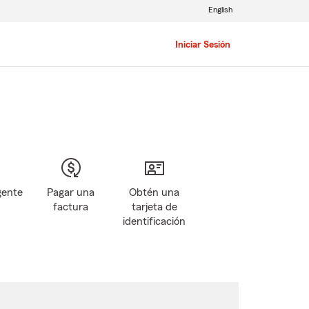
English
Iniciar Sesión
gente
Pagar una
Obtén una
factura
tarjeta de
identificación