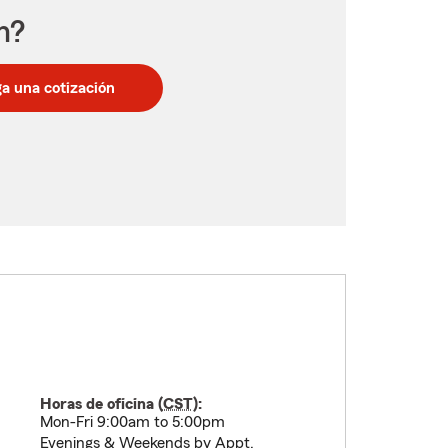
n?
a una cotización
Horas de oficina (
CST
):
Mon-Fri 9:00am to 5:00pm
Evenings & Weekends by Appt.