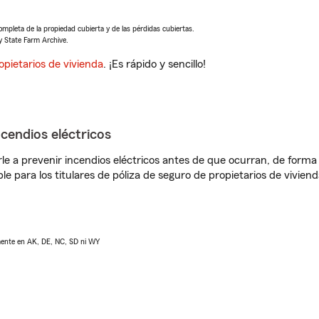
completa de la propiedad cubierta y de las pérdidas cubiertas.
y State Farm Archive.
opietarios de vivienda
. ¡Es rápido y sencillo!
ncendios eléctricos
e a prevenir incendios eléctricos antes de que ocurran, de forma 
le para los titulares de póliza de seguro de propietarios de vivie
lmente en AK, DE, NC, SD ni WY