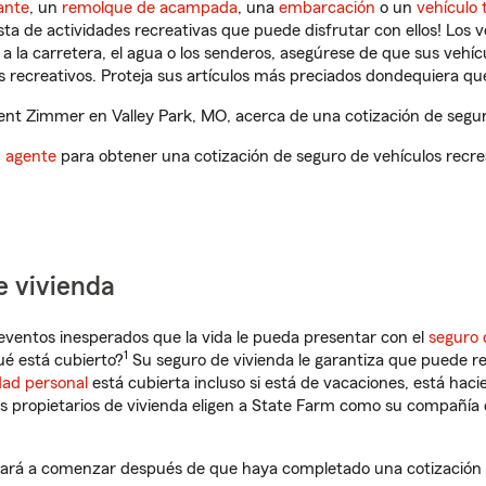
ante
, un
remolque de acampada
, una
embarcación
o un
vehículo 
ista de actividades recreativas que puede disfrutar con ellos! Los 
a la carretera, el agua o los senderos, asegúrese de que sus vehí
 recreativos. Proteja sus artículos más preciados dondequiera qu
nt Zimmer en Valley Park, MO, acerca de una cotización de seguro
n agente
para obtener una cotización de seguro de vehículos recre
e vivienda
eventos inesperados que la vida le pueda presentar con el
seguro 
1
ué está cubierto?
Su seguro de vivienda le garantiza que puede re
dad personal
está cubierta incluso si está de vacaciones, está haci
propietarios de vivienda eligen a State Farm como su compañía 
ará a comenzar después de que haya completado una cotización d