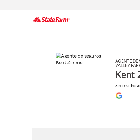
Comienzo
del
contenido
principal
AGENTE DE 
VALLEY PAR
Kent
Zimmer Ins a