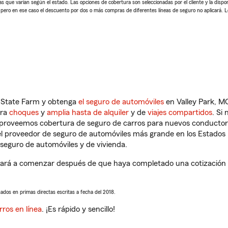
 que varían según el estado. Las opciones de cobertura son seleccionadas por el cliente y la disponib
, pero en ese caso el descuento por dos o más compras de diferentes líneas de seguro no aplicará. 
n State Farm y obtenga
el seguro de automóviles
en Valley Park, M
tra
choques
y
amplia hasta de alquiler
y de
viajes compartidos
. Si
s proveemos cobertura de seguro de carros para nuevos conductores
l proveedor de seguro de automóviles más grande en los Estados
seguro de automóviles y de vivienda.
ará a comenzar después de que haya completado una cotización de
sados en primas directas escritas a fecha del 2018.
rros en línea
. ¡Es rápido y sencillo!