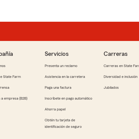
añía
Servicios
Carreras
anos
Presenta un reclamo
Carreras en State Fa
e State Farm
Asistencia en la carretera
Diversidad e inclusión
Prensa
Paga una factura
Jubilados
 a empresa (B2B)
Inscríbete en pago automático
Ahorra papel
Obtén tu tarjeta de
identificación de seguro