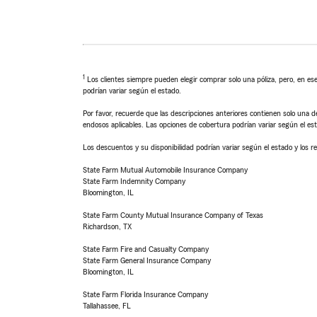
1
Los clientes siempre pueden elegir comprar solo una póliza, pero, en ese
podrían variar según el estado.
Por favor, recuerde que las descripciones anteriores contienen solo una de
endosos aplicables. Las opciones de cobertura podrían variar según el es
Los descuentos y su disponibilidad podrían variar según el estado y los re
State Farm Mutual Automobile Insurance Company
State Farm Indemnity Company
Bloomington, IL
State Farm County Mutual Insurance Company of Texas
Richardson, TX
State Farm Fire and Casualty Company
State Farm General Insurance Company
Bloomington, IL
State Farm Florida Insurance Company
Tallahassee, FL