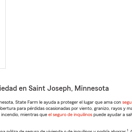
piedad en Saint Joseph, Minnesota
innesota, State Farm le ayuda a proteger el lugar que ama con
segu
obertura para pérdidas ocasionadas por viento, granizo, rayos y m
 incendio, mientras que
el seguro de inquilinos
puede ayudar a sal
1
na póliza de seguro de vivienda o de inquilinos y podría ahorrar
.