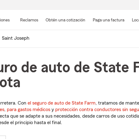
Pasar
al
siones
Reclamos
Obtén una cotización
Paga una factura
Loc
contenido
principal
Saint Joseph
ro de auto de State 
ota
arretera. Con
el seguro de auto de State Farm
, tratamos de mant
es
,
para gastos médicos
y
protección contra conductores sin seg
cta que se adapte a sus necesidades, desde carros de uso cotidian
de el principio hasta el final.