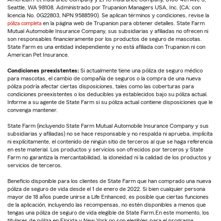
Seattle, WA 98108. Administrado por Trupanion Managers USA, Inc. (CA: con
licencia No. 0G22803, NPN 9588590). Se aplican términos y condiciones, revise la
póliza completa
en la página web de Trupanion para obtener detalles. State Farm
Mutual Automobile Insurance Company, sus subsidiarias y afiliadas no ofrecen ni
son responsables financieramente por los productos de seguro de mascotas.
State Farm es una entidad independiente y no está afiliada con Trupanion ni con
American Pet Insurance.
Condiciones preexistentes:
Si actualmente tiene una póliza de seguro médico
para mascotas, el cambio de compañía de seguros o la compra de una nueva
póliza podría afectar ciertas disposiciones, tales como las coberturas para
condiciones preexistentes o los deducibles ya establecidos bajo su póliza actual.
Informe a su agente de State Farm si su póliza actual contiene disposiciones que le
convenga mantener.
State Farm (incluyendo State Farm Mutual Automobile Insurance Company y sus
subsidiarias y afiliadas) no se hace responsable y no respalda ni aprueba, implícita
ni explícitamente, el contenido de ningún sitio de terceros al que se haga referencia
en este material. Los productos y servicios son ofrecidos por terceros y State
Farm no garantiza la mercantabilidad, la idoneidad ni la calidad de los productos y
servicios de terceros.
Beneficio disponible para los clientes de State Farm que han comprado una nueva
póliza de seguro de vida desde el 1 de enero de 2022. Si bien cualquier persona
mayor de 18 años puede unirse a Life Enhanced, es posible que ciertas funciones
de la aplicación, incluyendo las recompensas, no estén disponibles a menos que
tengas una póliza de seguro de vida elegible de State Farm.En este momento, los
titulares de póliza en Florida y New York no son elegibles para el programa