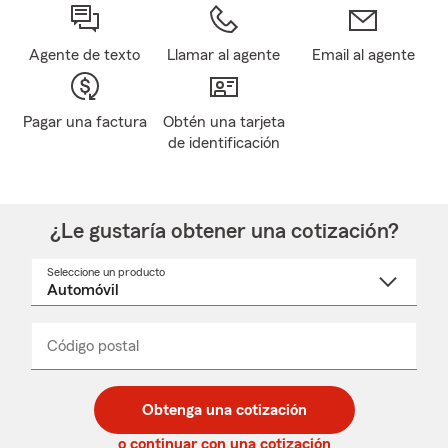
Agente de texto
Llamar al agente
Email al agente
Pagar una factura
Obtén una tarjeta
de identificación
¿Le gustaría obtener una cotización?
Seleccione un producto
Seleccione
un
nombre
de
producto
del
Código postal
Ingresa
Ingresa
_____
menú
un
un
desplegable
código
código
postal
postal
Obtenga una cotización
de
de
5
5
o continuar con una cotización