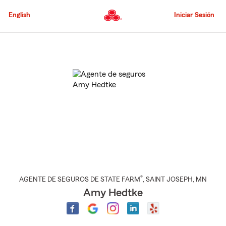
Pasar
al
English
Iniciar Sesión
contenido
principal
Comienzo
del
contenido
principal
®
AGENTE DE SEGUROS DE STATE FARM
,
SAINT JOSEPH
, MN
Amy Hedtke