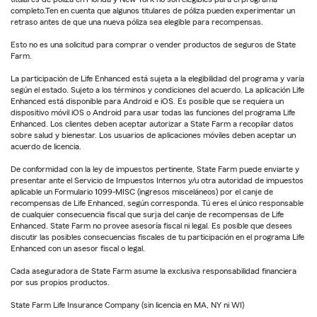
completo.Ten en cuenta que algunos titulares de póliza pueden experimentar un
retraso antes de que una nueva póliza sea elegible para recompensas.
Esto no es una solicitud para comprar o vender productos de seguros de State
Farm.
La participación de Life Enhanced está sujeta a la elegibilidad del programa y varía
según el estado. Sujeto a los términos y condiciones del acuerdo. La aplicación Life
Enhanced está disponible para Android e iOS. Es posible que se requiera un
dispositivo móvil iOS o Android para usar todas las funciones del programa Life
Enhanced. Los clientes deben aceptar autorizar a State Farm a recopilar datos
sobre salud y bienestar. Los usuarios de aplicaciones móviles deben aceptar un
acuerdo de licencia.
De conformidad con la ley de impuestos pertinente, State Farm puede enviarte y
presentar ante el Servicio de Impuestos Internos y/u otra autoridad de impuestos
aplicable un Formulario 1099-MISC (ingresos misceláneos) por el canje de
recompensas de Life Enhanced, según corresponda. Tú eres el único responsable
de cualquier consecuencia fiscal que surja del canje de recompensas de Life
Enhanced. State Farm no provee asesoría fiscal ni legal. Es posible que desees
discutir las posibles consecuencias fiscales de tu participación en el programa Life
Enhanced con un asesor fiscal o legal.
Cada aseguradora de State Farm asume la exclusiva responsabilidad financiera
por sus propios productos.
State Farm Life Insurance Company (sin licencia en MA, NY ni WI)