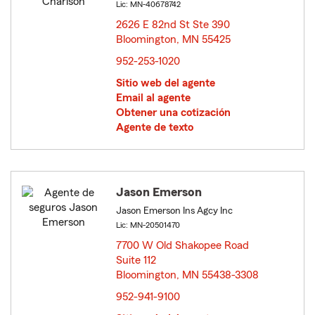
Lic: MN-40678742
2626 E 82nd St Ste 390
Bloomington, MN 55425
opens in new window
952-253-1020
Sitio web del agente
Email al agente
Obtener una cotización
Agente de texto
Jason Emerson
Jason Emerson Ins Agcy Inc
Lic: MN-20501470
7700 W Old Shakopee Road
Suite 112
Bloomington, MN 55438-3308
opens in new window
952-941-9100