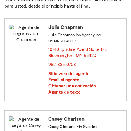
motocicletas y vehículos todoterreno. State Farm está aquí
para usted, desde el principio hasta el final.
Julie Chapman
Julie Chapman Ins Agency Inc
Lic: MN-20040037
10740 Lyndale Ave S Suite 17E
Bloomington, MN 55420
opens in new window
952-835-0708
Sitio web del agente
Email al agente
Obtener una cotización
Agente de texto
Casey Charlson
Casey C Ins and Fin Svcs Inc