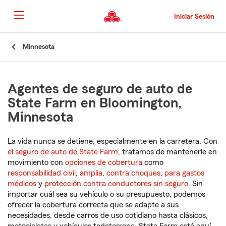
Pasar
al
Iniciar Sesión
contenido
principal
Comienzo
Minnesota
del
contenido
principal
Agentes de seguro de auto de
State Farm en Bloomington,
Minnesota
La vida nunca se detiene, especialmente en la carretera. Con
el seguro de auto de State Farm
, tratamos de mantenerle en
movimiento con
opciones de cobertura
como
responsabilidad civil
,
amplia
,
contra choques
,
para gastos
médicos
y
protección contra conductores sin seguro
. Sin
importar cuál sea su vehículo o su presupuesto, podemos
ofrecer la cobertura correcta que se adapte a sus
necesidades, desde carros de uso cotidiano hasta clásicos,