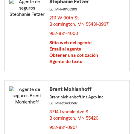
Stephanie Fetzer
Lic: MN-40168303
2111 W 90th St
Bloomington, MN 55431-3937
opens in new window
952-881-4000
Sitio web del agente
Email al agente
Obtener una cotización
Agente de texto
Brent Mohlenhoff
Brent Mohlenhoff Ins Agcy Inc
Lic: MN-20430682
8714 Lyndale Ave S
Bloomington, MN 55420
opens in new window
952-881-0907