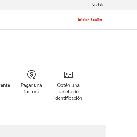
English
Iniciar Sesión
gente
Pagar una
Obtén una
factura
tarjeta de
identificación