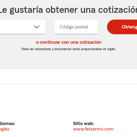
Le gustaría obtener una cotizació
cione
Código postal
Ingresa
Ingresa
Obteng
_____
un
un
re
código
código
cto
o continuar con una cotización
postal
postal
de
de
Todas las cotizaciones y documentos serán proporcionados en inglés.
egable
5
5
dígitos
dígitos
diomas:
Sitio web:
nglés
www.fetzerins.com