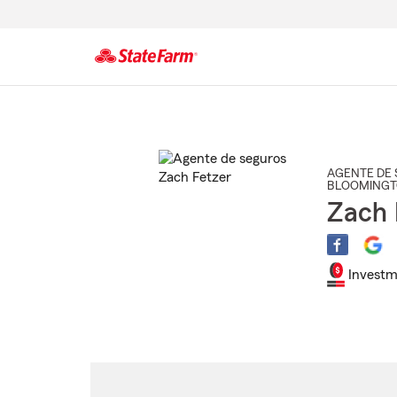
Comienzo
del
contenido
principal
AGENTE DE 
BLOOMING
Zach 
Investm