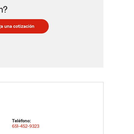
n?
a una cotización
Teléfono:
651-452-9323