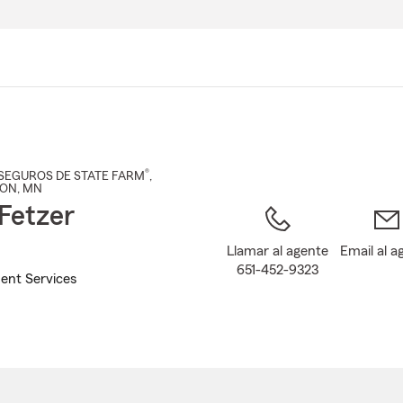
Pasar
al
contenido
principal
®
SEGUROS DE STATE FARM
,
TON
, MN
Fetzer
Llamar al agente
Email al a
651-452-9323
ent Services