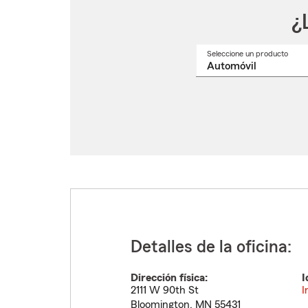
¿
Seleccione un producto
Selec
un
nomb
de
produ
del
menú
despl
Detalles de la oficina:
Dirección física:
I
2111 W 90th St
I
Bloomington
,
MN
55431