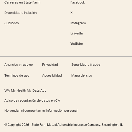
Carreras en State Farm
Facebook
Diversidad e inclusión
X
Jubilados
Instagram
LinkedIn
YouTube
Anuncios y rastreo
Privacidad
Seguridad y fraude
Términos de uso
Accesibilidad
Mapa del sitio
WA My Health My Data Act
Aviso de recopilación de datos en CA
No vendan ni compartan mi información personal
© Copyright
2026
, State Farm Mutual Automobile Insurance Company, Bloomington, IL