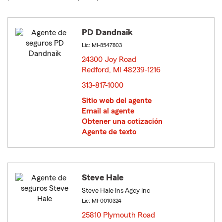
PD Dandnaik
Lic: MI-8547803
24300 Joy Road
Redford, MI 48239-1216
opens in new window
313-817-1000
Sitio web del agente
Email al agente
Obtener una cotización
Agente de texto
Steve Hale
Steve Hale Ins Agcy Inc
Lic: MI-0010324
25810 Plymouth Road