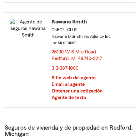
Kawana Smith
ChFC® , CLU®
Kawana D Smith Ins Agency Inc
Lic: MI-0101062
26130 W 6 Mile Road
Redford, MI 48240-2217
opens in new window
313-387-1000
Sitio web del agente
Email al agente
Obtener una cotización
Agente de texto
Seguros de vivienda y de propiedad en Redford,
Michigan