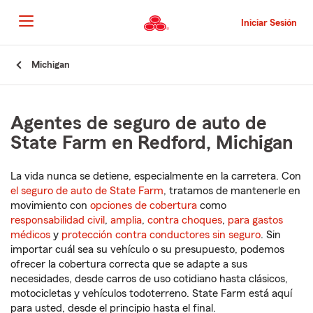
Pasar
al
Iniciar Sesión
contenido
principal
Comienzo
Michigan
del
contenido
principal
Agentes de seguro de auto de
State Farm en Redford, Michigan
La vida nunca se detiene, especialmente en la carretera. Con
el seguro de auto de State Farm
, tratamos de mantenerle en
movimiento con
opciones de cobertura
como
responsabilidad civil
,
amplia
,
contra choques
,
para gastos
médicos
y
protección contra conductores sin seguro
. Sin
importar cuál sea su vehículo o su presupuesto, podemos
ofrecer la cobertura correcta que se adapte a sus
necesidades, desde carros de uso cotidiano hasta clásicos,
motocicletas y vehículos todoterreno. State Farm está aquí
para usted, desde el principio hasta el final.