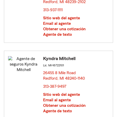
Redford, MI 48239-2102
opens in new window
313-937-1111
Sitio web del agente
Email al agente
Obtener una cotización
Agente de texto
Kyndra Mitchell
Lic: MI-16722101
26455 8 Mile Road
Redford, MI 48240-1140
opens in new window
313-387-9497
Sitio web del agente
Email al agente
Obtener una cotización
Agente de texto