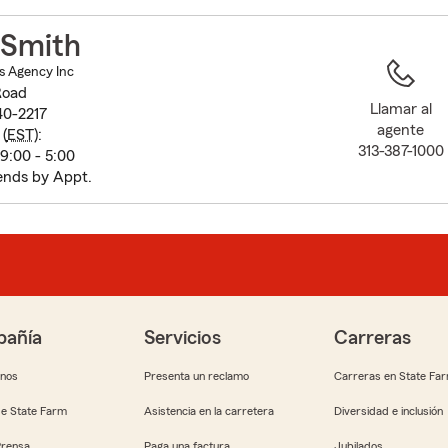
to
before
Smith
map.
s Agency Inc
Road
Llamar al
40-2217
agente
(
EST
):
313-387-1000
9:00 - 5:00
nds by Appt.
añía
Servicios
Carreras
anos
Presenta un reclamo
Carreras en State Fa
e State Farm
Asistencia en la carretera
Diversidad e inclusión
Prensa
Paga una factura
Jubilados