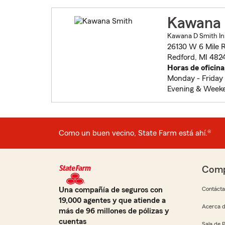
Kawana 
Kawana D Smith In
26130 W 6 Mile 
Redford, MI 482
Horas de oficina
Monday - Friday 
Evening & Weeke
Como un buen vecino, State Farm está ahí.®
Comp
Una compañía de seguros con
Contáct
19,000 agentes y que atiende a
Acerca d
más de 96 millones de pólizas y
cuentas
Sala de 