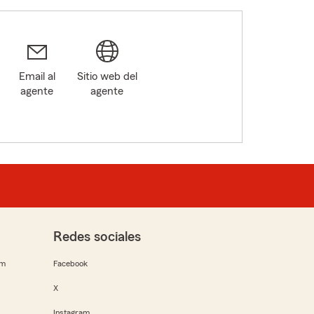
Email al
Sitio web del
agente
agente
Redes sociales
rm
Facebook
X
Instagram