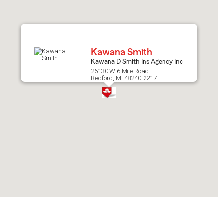
after
map.
Kawana Smith
Kawana D Smith Ins Agency Inc
26130 W 6 Mile Road
Redford, MI 48240-2217
Skip