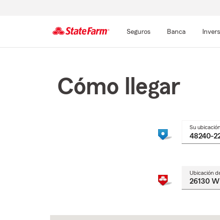
Seguros
Banca
Inver
Comienzo
del
contenido
Cómo llegar
principal
Su ubicació
Ubicación d