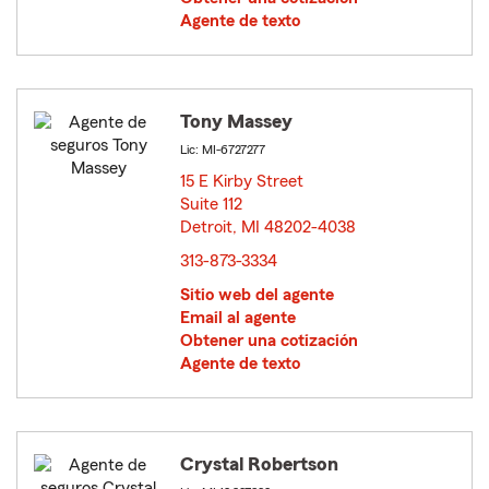
Agente de texto
Tony Massey
Lic: MI-6727277
15 E Kirby Street
Suite 112
Detroit, MI 48202-4038
opens in new window
313-873-3334
Sitio web del agente
Email al agente
Obtener una cotización
Agente de texto
Crystal Robertson