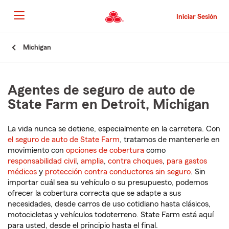
Pasar
al
Iniciar Sesión
contenido
principal
Comienzo
Michigan
del
contenido
principal
Agentes de seguro de auto de
State Farm en Detroit, Michigan
La vida nunca se detiene, especialmente en la carretera. Con
el seguro de auto de State Farm
, tratamos de mantenerle en
movimiento con
opciones de cobertura
como
responsabilidad civil
,
amplia
,
contra choques
,
para gastos
médicos
y
protección contra conductores sin seguro
. Sin
importar cuál sea su vehículo o su presupuesto, podemos
ofrecer la cobertura correcta que se adapte a sus
necesidades, desde carros de uso cotidiano hasta clásicos,
motocicletas y vehículos todoterreno. State Farm está aquí
para usted, desde el principio hasta el final.