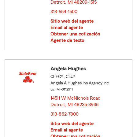
Detroit, MI 48209-1515
opens in new window
313-554-1500
Sitio web del agente
Email al agente
Obtener una cotización
Agente de texto
Angela Hughes
ChFC® , CLU®
Angela A Hughes Ins Agency Inc
Lic: MI-0112911
14511 W McNichols Road
Detroit, MI 48235-3935
opens in new window
313-862-7800
Sitio web del agente
Email al agente
Obtener una cotización