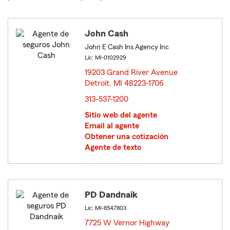
John Cash
John E Cash Ins Agency Inc
Lic: MI-0102929
19203 Grand River Avenue
Detroit, MI 48223-1706
opens in new window
313-537-1200
Sitio web del agente
Email al agente
Obtener una cotización
Agente de texto
PD Dandnaik
Lic: MI-8547803
7725 W Vernor Highway