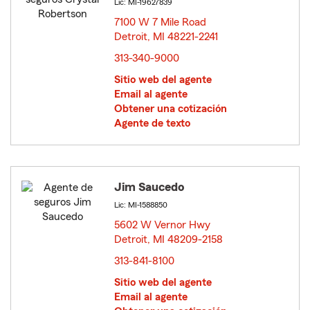
Lic: MI-19627839
7100 W 7 Mile Road
Detroit, MI 48221-2241
opens in new window
313-340-9000
Sitio web del agente
Email al agente
Obtener una cotización
Agente de texto
Jim Saucedo
Lic: MI-1588850
5602 W Vernor Hwy
Detroit, MI 48209-2158
opens in new window
313-841-8100
Sitio web del agente
Email al agente