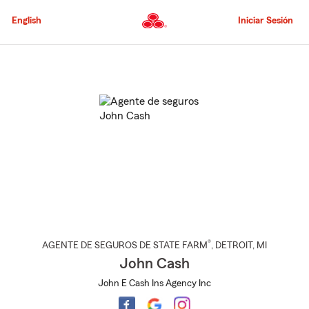
Pasar
al
English
Iniciar Sesión
contenido
principal
Comienzo
del
contenido
principal
®
AGENTE DE SEGUROS DE STATE FARM
,
DETROIT
, MI
John Cash
John E Cash Ins Agency Inc