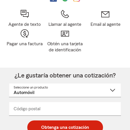
Agente de texto
Llamar al agente
Email al agente
Pagar una factura
Obtén una tarjeta
de identificación
¿Le gustaría obtener una cotización?
Seleccione un producto
Seleccione
un
nombre
de
producto
del
Código postal
Ingresa
Ingresa
_____
menú
un
un
desplegable
código
código
postal
postal
Obtenga una cotización
de
de