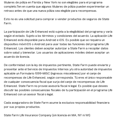
titulares de póliza en Florida y New York no son elegibles para el programa
completo.Ten en cuenta que algunos titulares de póliza pueden experimentar un
retraso antes de que una nueva póliza sea elegible para recompensas.
Esto no es una solicitud para comprar o vender productos de seguros de State
Farm.
La participación de Life Enhanced está sujeta a la elegibilidad del programa y varía
según el estado. Sujeto a los términos y condiciones del acuerdo. La aplicación Life
Enhanced está disponible para Android e iOS. Es posible que se requiera un
dispositivo móvil iOS o Android para usar todas las funciones del programa Life
Enhanced. Los clientes deben aceptar autorizar a State Farm a recopilar datos
sobre salud y bienestar. Los usuarios de aplicaciones móviles deben aceptar un
acuerdo de licencia.
De conformidad con la ley de impuestos pertinente, State Farm puede enviarte y
presentar ante el Servicio de Impuestos Internos y/u otra autoridad de impuestos
aplicable un Formulario 1099-MISC (ingresos misceláneos) por el canje de
recompensas de Life Enhanced, según corresponda. Tú eres el único responsable
de cualquier consecuencia fiscal que surja del canje de recompensas de Life
Enhanced. State Farm no provee asesoría fiscal ni legal. Es posible que desees
discutir las posibles consecuencias fiscales de tu participación en el programa Life
Enhanced con un asesor fiscal o legal.
Cada aseguradora de State Farm asume la exclusiva responsabilidad financiera
por sus propios productos.
State Farm Life Insurance Company (sin licencia en MA, NY ni WI)