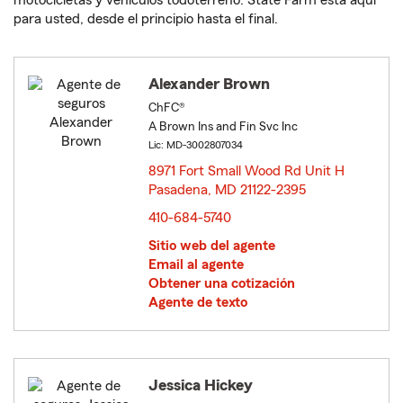
motocicletas y vehículos todoterreno. State Farm está aquí
para usted, desde el principio hasta el final.
Alexander Brown
ChFC®
A Brown Ins and Fin Svc Inc
Lic: MD-3002807034
8971 Fort Small Wood Rd Unit H
Pasadena, MD 21122-2395
opens in new window
410-684-5740
Sitio web del agente
Email al agente
Obtener una cotización
Agente de texto
Jessica Hickey