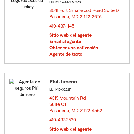
Lic: MD-3002680339
8541 Fort Smallwood Road Suite D
Pasadena, MD 21122-2676
opens in new window
410-437-1145
Sitio web del agente
Email al agente
Obtener una cotización
Agente de texto
Phil Jimeno
Lic: MD-32827
4315 Mountain Rd
Suite C1
Pasadena, MD 21122-4562
opens in new window
410-437-3530
Sitio web del agente