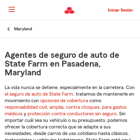
Pasar
al
Iniciar Sesión
contenido
principal
Comienzo
Maryland
del
contenido
principal
Agentes de seguro de auto de
State Farm en Pasadena,
Maryland
La vida nunca se detiene, especialmente en la carretera. Con
el seguro de auto de State Farm
, tratamos de mantenerle en
movimiento con
opciones de cobertura
como
responsabilidad civil
,
amplia
,
contra choques
,
para gastos
médicos
y
protección contra conductores sin seguro
. Sin
importar cuál sea su vehículo o su presupuesto, podemos
ofrecer la cobertura correcta que se adapte a sus
necesidades, desde carros de uso cotidiano hasta clásicos,