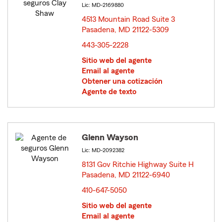
Lic: MD-2169880
4513 Mountain Road Suite 3
Pasadena, MD 21122-5309
opens in new window
443-305-2228
Sitio web del agente
Email al agente
Obtener una cotización
Agente de texto
Glenn Wayson
Lic: MD-2092382
8131 Gov Ritchie Highway Suite H
Pasadena, MD 21122-6940
opens in new window
410-647-5050
Sitio web del agente
Email al agente