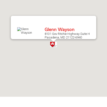
after
map.
Glenn Wayson
8131 Gov Ritchie Highway Suite H
Pasadena, MD 21122-6940
Skip