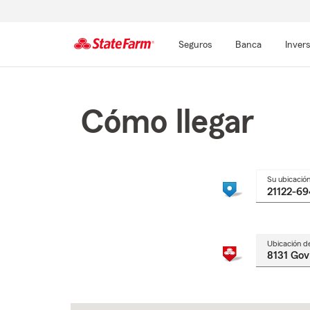
Seguros
Banca
Inver
Comienzo
del
contenido
Cómo llegar
principal
Su ubicació
Ubicación d