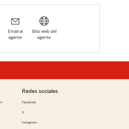
Email al
Sitio web del
agente
agente
Redes sociales
rm
Facebook
X
Instagram