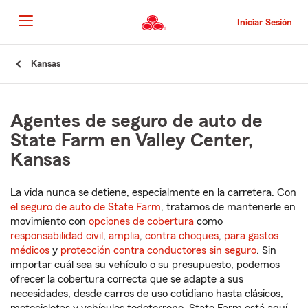
Pasar
al
Iniciar Sesión
contenido
principal
Comienzo
Kansas
del
contenido
principal
Agentes de seguro de auto de
State Farm en Valley Center,
Kansas
La vida nunca se detiene, especialmente en la carretera. Con
el seguro de auto de State Farm
, tratamos de mantenerle en
movimiento con
opciones de cobertura
como
responsabilidad civil
,
amplia
,
contra choques
,
para gastos
médicos
y
protección contra conductores sin seguro
. Sin
importar cuál sea su vehículo o su presupuesto, podemos
ofrecer la cobertura correcta que se adapte a sus
necesidades, desde carros de uso cotidiano hasta clásicos,