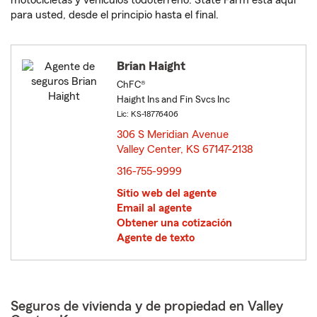
motocicletas y vehículos todoterreno. State Farm está aquí
para usted, desde el principio hasta el final.
Brian Haight
ChFC®
Haight Ins and Fin Svcs Inc
Lic: KS-18776406
306 S Meridian Avenue
Valley Center, KS 67147-2138
opens in new window
316-755-9999
Sitio web del agente
Email al agente
Obtener una cotización
Agente de texto
Seguros de vivienda y de propiedad en Valley