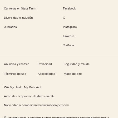
Carreras en State Farm
Facebook
Diversidad e inclusión
X
Jubilados
Instagram
LinkedIn
YouTube
Anuncios y rastreo
Privacidad
Seguridad y fraude
Términos de uso
Accesibilidad
Mapa del sitio
WA My Health My Data Act
Aviso de recopilación de datos en CA
No vendan ni compartan mi información personal
© Copyright
2026
, State Farm Mutual Automobile Insurance Company, Bloomington, IL