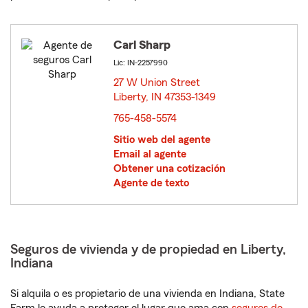
Carl Sharp
Lic: IN-2257990
27 W Union Street
Liberty, IN 47353-1349
opens in new window
765-458-5574
Sitio web del agente
Email al agente
Obtener una cotización
Agente de texto
Seguros de vivienda y de propiedad en Liberty,
Indiana
Si alquila o es propietario de una vivienda en Indiana, State