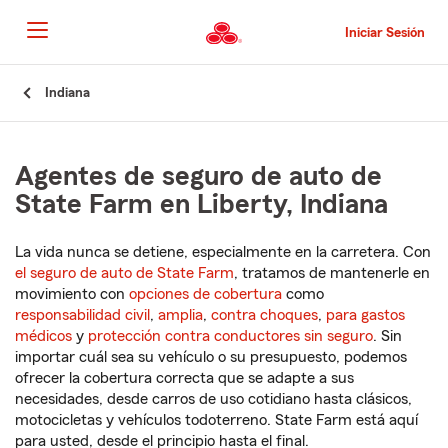
Pasar
al
Iniciar Sesión
contenido
principal
Comienzo
Indiana
del
contenido
principal
Agentes de seguro de auto de
State Farm en Liberty, Indiana
La vida nunca se detiene, especialmente en la carretera. Con
el seguro de auto de State Farm
, tratamos de mantenerle en
movimiento con
opciones de cobertura
como
responsabilidad civil
,
amplia
,
contra choques
,
para gastos
médicos
y
protección contra conductores sin seguro
. Sin
importar cuál sea su vehículo o su presupuesto, podemos
ofrecer la cobertura correcta que se adapte a sus
necesidades, desde carros de uso cotidiano hasta clásicos,
motocicletas y vehículos todoterreno. State Farm está aquí
para usted, desde el principio hasta el final.