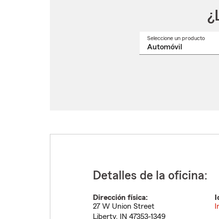
¿
Seleccione un producto
Selec
un
nomb
de
produ
del
menú
despl
Detalles de la oficina:
Dirección física:
I
27 W Union Street
I
Liberty
,
IN
47353-1349