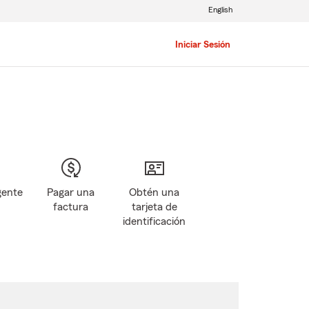
English
Iniciar Sesión
gente
Pagar una
Obtén una
factura
tarjeta de
identificación