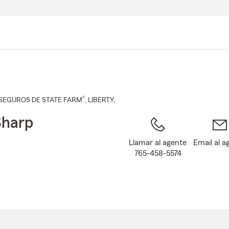
Pasar
al
contenido
principal
®
SEGUROS DE STATE FARM
,
LIBERTY
,
Sharp
Llamar al agente
Email al a
765-458-5574