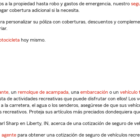
os a la propiedad hasta robo y gastos de emergencia, nuestro
segu
gar cobertura adicional si la necesita.
para personalizar su póliza con coberturas, descuentos y compleme
iar.
tocicleta
hoy mismo.
ante
, un
remolque de acampada
, una
embarcación
o un
vehículo 
ista de actividades recreativas que puede disfrutar con ellos! Los 
a la carretera, el agua o los senderos, asegúrese de que sus vehí
 recreativos. Proteja sus artículos más preciados dondequiera qu
l Sharp en Liberty, IN, acerca de una cotización de seguro de veh
n agente
para obtener una cotización de seguro de vehículos recre