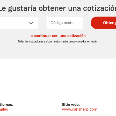
Le gustaría obtener una cotizació
cione
Código postal
Ingresa
Ingresa
Obteng
_____
un
un
re
código
código
cto
o continuar con una cotización
postal
postal
de
de
Todas las cotizaciones y documentos serán proporcionados en inglés.
egable
5
5
dígitos
dígitos
diomas:
Sitio web:
nglés
www.carlsharp.com