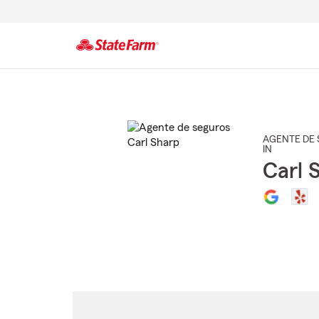
Comienzo
del
contenido
principal
AGENTE DE 
IN
Carl 