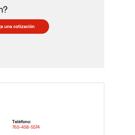
n?
a una cotización
Teléfono:
765-458-5574