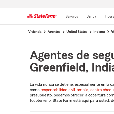
Seguros
Banca
Inver
Comienzo
G
Vivienda
Agentes
United States
Indiana
del
contenido
principal
Agentes de seg
Greenfield, Ind
La vida nunca se detiene, especialmente en la c
como
responsabilidad civil
,
amplia
,
contra choqu
presupuesto, podemos ofrecer la cobertura corre
todoterreno. State Farm está aquí para usted, des