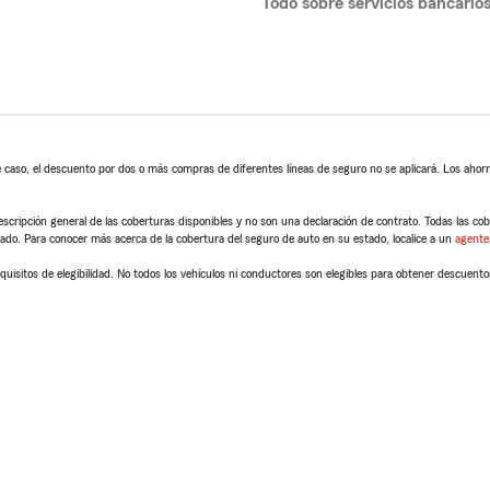
Todo sobre servicios bancario
 caso, el descuento por dos o más compras de diferentes líneas de seguro no se aplicará. Los ahorro
scripción general de las coberturas disponibles y no son una declaración de contrato. Todas las cober
tado. Para conocer más acerca de la cobertura del seguro de auto en su estado, localice a un
agente
quisitos de elegibilidad. No todos los vehículos ni conductores son elegibles para obtener descuento