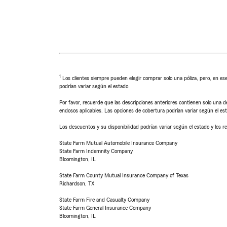
1
Los clientes siempre pueden elegir comprar solo una póliza, pero, en ese
podrían variar según el estado.
Por favor, recuerde que las descripciones anteriores contienen solo una de
endosos aplicables. Las opciones de cobertura podrían variar según el es
Los descuentos y su disponibilidad podrían variar según el estado y los re
State Farm Mutual Automobile Insurance Company
State Farm Indemnity Company
Bloomington, IL
State Farm County Mutual Insurance Company of Texas
Richardson, TX
State Farm Fire and Casualty Company
State Farm General Insurance Company
Bloomington, IL