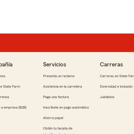
añía
Servicios
Carreras
anos
Presenta un reclamo
Carreras en State Fa
e State Farm
Asistencia en la carretera
Diversidad e inclusión
Prensa
Paga una factura
Jubilados
 a empresa (B2B)
Inscríbete en pago automático
Ahorra papel
Obtén tu tarjeta de