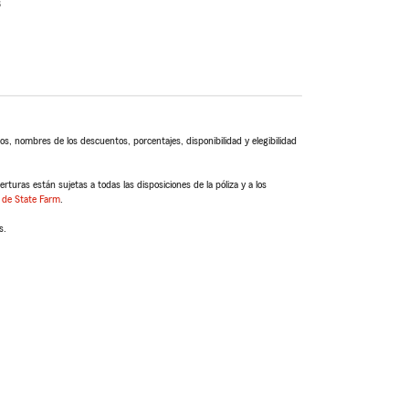
s
s, nombres de los descuentos, porcentajes, disponibilidad y elegibilidad
turas están sujetas a todas las disposiciones de la póliza y a los
 de State Farm
.
s.