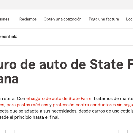
Pasar
al
siones
Reclamos
Obtén una cotización
Paga una factura
Loc
contenido
principal
reenfield
uro de auto de State 
iana
arretera. Con
el seguro de auto de State Farm
, tratamos de mant
es
,
para gastos médicos
y
protección contra conductores sin seg
cta que se adapte a sus necesidades, desde carros de uso cotidian
de el principio hasta el final.