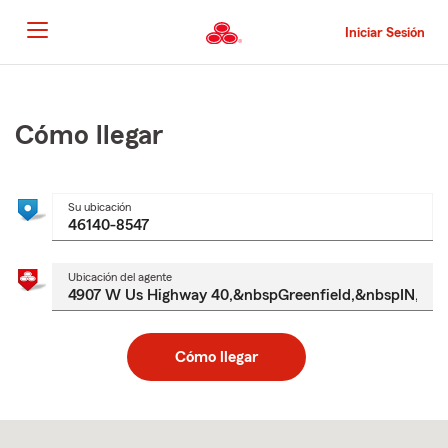
Pasar
al
Iniciar Sesión
contenido
principal
Comienzo
del
contenido
Cómo llegar
principal
Su ubicación
Ubicación del agente
Cómo llegar
Skip
to
after