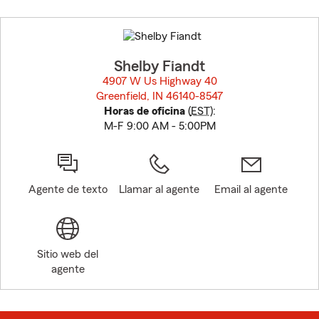
Skip
to
before
map.
Shelby Fiandt
4907 W Us Highway 40
Greenfield, IN 46140-8547
opens in new window
Horas de oficina
(
EST
):
M-F 9:00 AM - 5:00PM
Agente de texto
Llamar al agente
Email al agente
Sitio web del
agente