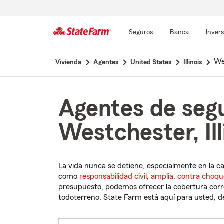
Seguros
Banca
Inver
Comienzo
We
Vivienda
Agentes
United States
Illinois
del
contenido
principal
Agentes de seg
Westchester, Ill
La vida nunca se detiene, especialmente en la c
como
responsabilidad civil
,
amplia
,
contra choqu
presupuesto, podemos ofrecer la cobertura corre
todoterreno. State Farm está aquí para usted, des