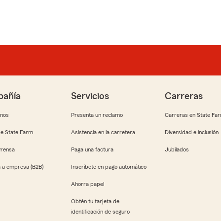
añía
Servicios
Carreras
anos
Presenta un reclamo
Carreras en State Fa
e State Farm
Asistencia en la carretera
Diversidad e inclusión
Prensa
Paga una factura
Jubilados
 a empresa (B2B)
Inscríbete en pago automático
Ahorra papel
Obtén tu tarjeta de
identificación de seguro