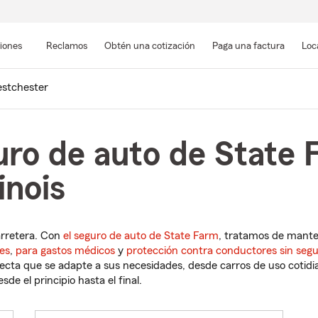
Pasar
al
siones
Reclamos
Obtén una cotización
Paga una factura
Loc
contenido
principal
stchester
uro de auto de State 
inois
arretera. Con
el seguro de auto de State Farm
, tratamos de mant
es
,
para gastos médicos
y
protección contra conductores sin seg
cta que se adapte a sus necesidades, desde carros de uso cotidian
de el principio hasta el final.