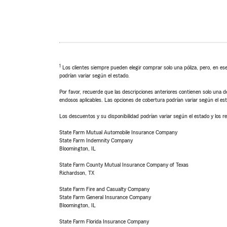
1
Los clientes siempre pueden elegir comprar solo una póliza, pero, en ese
podrían variar según el estado.
Por favor, recuerde que las descripciones anteriores contienen solo una de
endosos aplicables. Las opciones de cobertura podrían variar según el es
Los descuentos y su disponibilidad podrían variar según el estado y los re
State Farm Mutual Automobile Insurance Company
State Farm Indemnity Company
Bloomington, IL
State Farm County Mutual Insurance Company of Texas
Richardson, TX
State Farm Fire and Casualty Company
State Farm General Insurance Company
Bloomington, IL
State Farm Florida Insurance Company