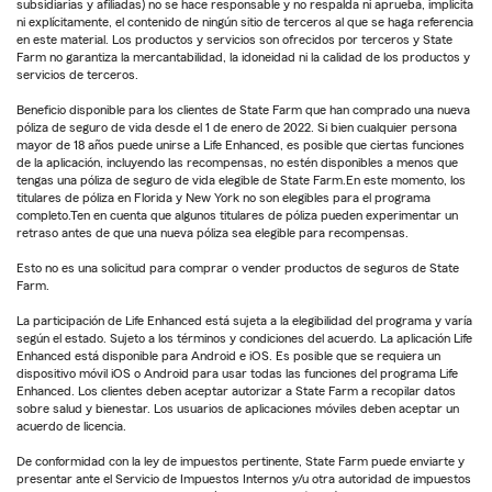
subsidiarias y afiliadas) no se hace responsable y no respalda ni aprueba, implícita
ni explícitamente, el contenido de ningún sitio de terceros al que se haga referencia
en este material. Los productos y servicios son ofrecidos por terceros y State
Farm no garantiza la mercantabilidad, la idoneidad ni la calidad de los productos y
servicios de terceros.
Beneficio disponible para los clientes de State Farm que han comprado una nueva
póliza de seguro de vida desde el 1 de enero de 2022. Si bien cualquier persona
mayor de 18 años puede unirse a Life Enhanced, es posible que ciertas funciones
de la aplicación, incluyendo las recompensas, no estén disponibles a menos que
tengas una póliza de seguro de vida elegible de State Farm.En este momento, los
titulares de póliza en Florida y New York no son elegibles para el programa
completo.Ten en cuenta que algunos titulares de póliza pueden experimentar un
retraso antes de que una nueva póliza sea elegible para recompensas.
Esto no es una solicitud para comprar o vender productos de seguros de State
Farm.
La participación de Life Enhanced está sujeta a la elegibilidad del programa y varía
según el estado. Sujeto a los términos y condiciones del acuerdo. La aplicación Life
Enhanced está disponible para Android e iOS. Es posible que se requiera un
dispositivo móvil iOS o Android para usar todas las funciones del programa Life
Enhanced. Los clientes deben aceptar autorizar a State Farm a recopilar datos
sobre salud y bienestar. Los usuarios de aplicaciones móviles deben aceptar un
acuerdo de licencia.
De conformidad con la ley de impuestos pertinente, State Farm puede enviarte y
presentar ante el Servicio de Impuestos Internos y/u otra autoridad de impuestos