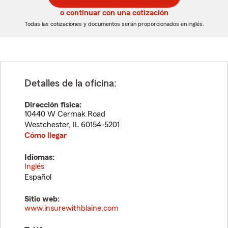
5
5
o continuar con una cotización
dígitos
dígitos
Todas las cotizaciones y documentos serán proporcionados en inglés.
Detalles de la oficina:
Dirección física:
10440 W Cermak Road
Westchester
,
IL
60154-5201
Cómo llegar
Idiomas:
Inglés
Español
Sitio web:
www.insurewithblaine.com