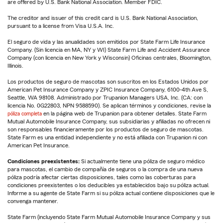
are offered by U.S. Bank National Association. Member FDIC.
The creditor and issuer of this credit card is U.S. Bank National Association,
pursuant to a license from Visa U.S.A. Inc.
El seguro de vida y las anualidades son emitidos por State Farm Life Insurance
Company. (Sin licencia en MA, NY y WI) State Farm Life and Accident Assurance
Company (con licencia en New York y Wisconsin) Oficinas centrales, Bloomington,
Illinois.
Los productos de seguro de mascotas son suscritos en los Estados Unidos por
American Pet Insurance Company y ZPIC Insurance Company, 6100-4th Ave S,
Seattle, WA 98108. Administrado por Trupanion Managers USA, Inc. (CA: con
licencia No. 0G22803, NPN 9588590). Se aplican términos y condiciones, revise la
póliza completa
en la página web de Trupanion para obtener detalles. State Farm
Mutual Automobile Insurance Company, sus subsidiarias y afiliadas no ofrecen ni
son responsables financieramente por los productos de seguro de mascotas.
State Farm es una entidad independiente y no está afiliada con Trupanion ni con
American Pet Insurance.
Condiciones preexistentes:
Si actualmente tiene una póliza de seguro médico
para mascotas, el cambio de compañía de seguros o la compra de una nueva
póliza podría afectar ciertas disposiciones, tales como las coberturas para
condiciones preexistentes o los deducibles ya establecidos bajo su póliza actual.
Informe a su agente de State Farm si su póliza actual contiene disposiciones que le
convenga mantener.
State Farm (incluyendo State Farm Mutual Automobile Insurance Company y sus