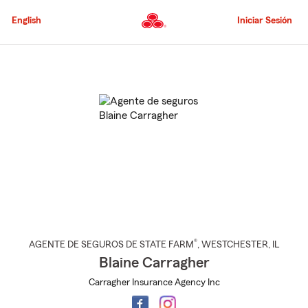
Pasar
al
English
Iniciar Sesión
contenido
principal
Comienzo
del
contenido
principal
®
AGENTE DE SEGUROS DE STATE FARM
,
WESTCHESTER
, IL
Blaine Carragher
Carragher Insurance Agency Inc