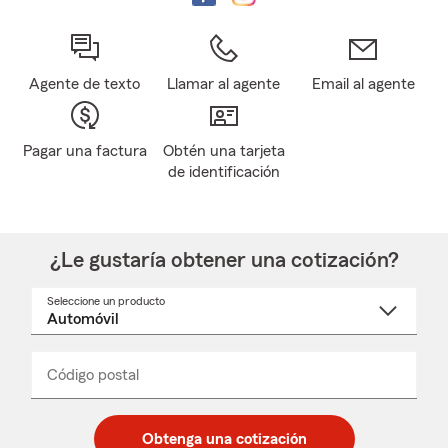
Agente de texto
Llamar al agente
Email al agente
Pagar una factura
Obtén una tarjeta
de identificación
¿Le gustaría obtener una cotización?
Seleccione un producto
Seleccione
un
nombre
de
producto
del
Código postal
Ingresa
Ingresa
_____
menú
un
un
desplegable
código
código
postal
postal
Obtenga una cotización
de
de