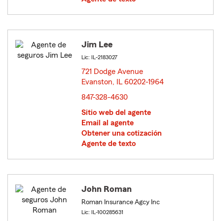
Jim Lee
Lic: IL-2183027
721 Dodge Avenue
Evanston, IL 60202-1964
opens in new window
847-328-4630
Sitio web del agente
Email al agente
Obtener una cotización
Agente de texto
John Roman
Roman Insurance Agcy Inc
Lic: IL-100285631