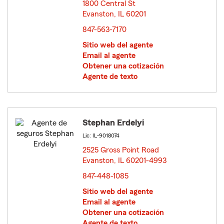
1800 Central St
Evanston, IL 60201
opens in new window
847-563-7170
Sitio web del agente
Email al agente
Obtener una cotización
Agente de texto
Stephan Erdelyi
Lic: IL-9018074
2525 Gross Point Road
Evanston, IL 60201-4993
opens in new window
847-448-1085
Sitio web del agente
Email al agente
Obtener una cotización
Agente de texto