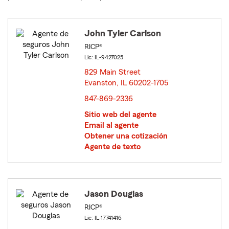
John Tyler Carlson
RICP®
Lic: IL-9427025
829 Main Street
Evanston, IL 60202-1705
opens in new window
847-869-2336
Sitio web del agente
Email al agente
Obtener una cotización
Agente de texto
Jason Douglas
RICP®
Lic: IL-17741416