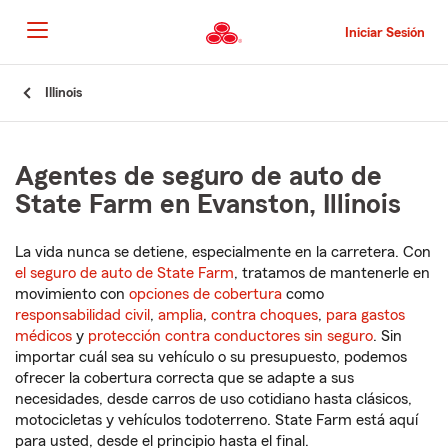
Pasar
al
Iniciar Sesión
contenido
principal
Comienzo
Illinois
del
contenido
principal
Agentes de seguro de auto de
State Farm en Evanston, Illinois
La vida nunca se detiene, especialmente en la carretera. Con
el seguro de auto de State Farm
, tratamos de mantenerle en
movimiento con
opciones de cobertura
como
responsabilidad civil
,
amplia
,
contra choques
,
para gastos
médicos
y
protección contra conductores sin seguro
. Sin
importar cuál sea su vehículo o su presupuesto, podemos
ofrecer la cobertura correcta que se adapte a sus
necesidades, desde carros de uso cotidiano hasta clásicos,
motocicletas y vehículos todoterreno. State Farm está aquí
para usted, desde el principio hasta el final.