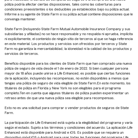
póliza podría afectar ciertas disposiciones, tales como las coberturas para
condiciones preexistentes o los deducibles ya establecidos bajo su póliza actual.
Informe a su agente de State Farm si su póliza actual contiene disposiciones que le
convenga mantener.
State Farm (incluyendo State Farm Mutual Automobile Insurance Company y sus
subsidiarias y afiliadas) no se hace responsable y no respalda ni aprueba, implícita
ni explícitamente, el contenido de ningún sitio de terceros al que se haga referencia
en este material. Los productos y servicios son ofrecidos por terceros y State
Farm no garantiza la mercantabilidad, la idoneidad ni la calidad de los productos y
servicios de terceros.
Beneficio disponible para los clientes de State Farm que han comprado una nueva
póliza de seguro de vida desde el 1 de enero de 2022. Si bien cualquier persona
mayor de 18 años puede unirse a Life Enhanced, es posible que ciertas funciones
de la aplicación, incluyendo las recompensas, no estén disponibles a menos que
tengas una póliza de seguro de vida elegible de State Farm.En este momento, los
titulares de póliza en Florida y New York no son elegibles para el programa
completo.Ten en cuenta que algunos titulares de póliza pueden experimentar un
retraso antes de que una nueva póliza sea elegible para recompensas.
Esto no es una solicitud para comprar o vender productos de seguros de State
Farm.
La participación de Life Enhanced está sujeta a la elegibilidad del programa y varía
según el estado. Sujeto a los términos y condiciones del acuerdo. La aplicación Life
Enhanced está disponible para Android e iOS. Es posible que se requiera un
dispositivo móvil iOS o Android para usar todas las funciones del programa Life