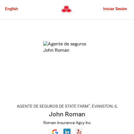
Pasar
al
English
Iniciar Sesión
contenido
principal
Comienzo
del
contenido
principal
®
AGENTE DE SEGUROS DE STATE FARM
,
EVANSTON
, IL
John Roman
Roman Insurance Agcy Inc