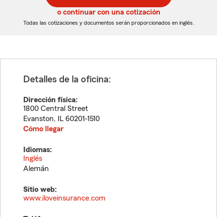
5
5
o continuar con una cotización
dígitos
dígitos
Todas las cotizaciones y documentos serán proporcionados en inglés.
Detalles de la oficina:
Dirección física:
1800 Central Street
Evanston
,
IL
60201-1510
Cómo llegar
Idiomas:
Inglés
Alemán
Sitio web:
www.iloveinsurance.com