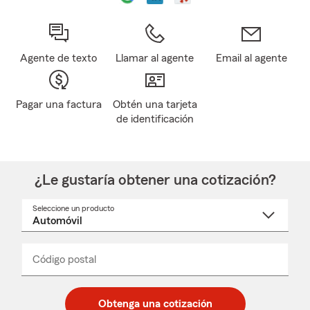
Agente de texto
Llamar al agente
Email al agente
Pagar una factura
Obtén una tarjeta
de identificación
¿Le gustaría obtener una cotización?
Seleccione un producto
Seleccione
un
nombre
de
producto
del
Código postal
Ingresa
Ingresa
_____
menú
un
un
desplegable
código
código
postal
postal
Obtenga una cotización
de
de