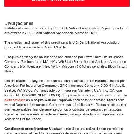
Divulgaciones
Installment loans are offered by U.S. Bank National Association. Deposit products
are offered by U.S. Bank National Association. Member FDIC.
The creditor and issuer of this credit card is U.S. Bank National Association,
pursuant to a license from Visa U.S.A. Inc.
El seguro de vida y las anualidades son emitidos por State Farm Life Insurance
Company. (Sin licencia en MA, NY y WI) State Farm Life and Accident Assurance
Company (con licencia en New York y Wisconsin) Oficinas centrales, Bloomington,
Illinois.
Los productos de seguro de mascotas son suscritos en los Estados Unidos por
American Pet Insurance Company y ZPIC Insurance Company, 6100-4th Ave S,
Seattle, WA 98108. Administrado por Trupanion Managers USA, Inc. (CA: con
licencia No. 0G22803, NPN 9588590). Se aplican términos y condiciones, revise la
póliza completa
en la página web de Trupanion para obtener detalles. State Farm
Mutual Automobile Insurance Company, sus subsidiarias y afiliadas no ofrecen ni
son responsables financieramente por los productos de seguro de mascotas.
State Farm es una entidad independiente y no está afiliada con Trupanion ni con
American Pet Insurance.
Condiciones preexistentes:
Si actualmente tiene una póliza de seguro médico
para mascotas, el cambio de compañía de seguros o la compra de una nueva