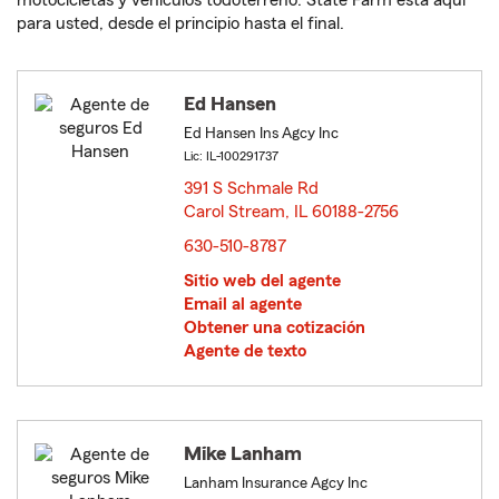
motocicletas y vehículos todoterreno. State Farm está aquí
para usted, desde el principio hasta el final.
Ed Hansen
Ed Hansen Ins Agcy Inc
Lic: IL-100291737
391 S Schmale Rd
Carol Stream, IL 60188-2756
opens in new window
630-510-8787
Sitio web del agente
Email al agente
Obtener una cotización
Agente de texto
Mike Lanham
Lanham Insurance Agcy Inc