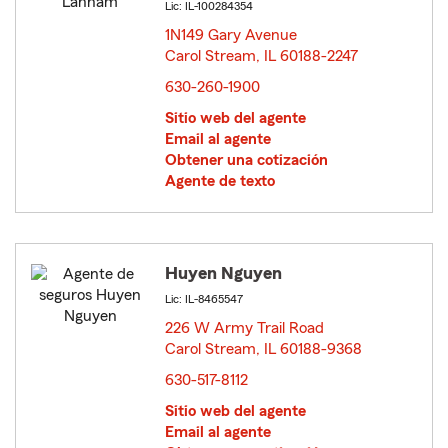
Lic: IL-100284354
1N149 Gary Avenue
Carol Stream, IL 60188-2247
opens in new window
630-260-1900
Sitio web del agente
Email al agente
Obtener una cotización
Agente de texto
Huyen Nguyen
Lic: IL-8465547
226 W Army Trail Road
Carol Stream, IL 60188-9368
opens in new window
630-517-8112
Sitio web del agente
Email al agente