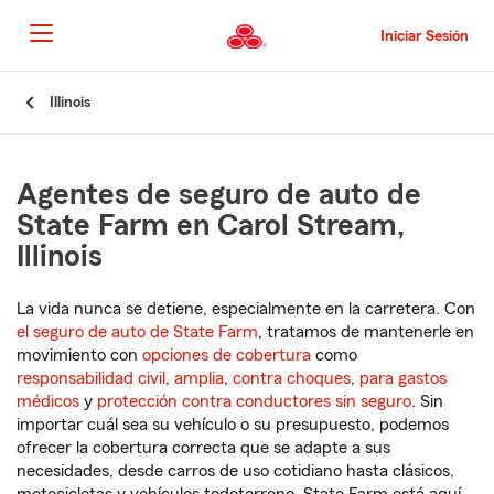
Pasar
al
Iniciar Sesión
contenido
principal
Comienzo
Illinois
del
contenido
principal
Agentes de seguro de auto de
State Farm en Carol Stream,
Illinois
La vida nunca se detiene, especialmente en la carretera. Con
el seguro de auto de State Farm
, tratamos de mantenerle en
movimiento con
opciones de cobertura
como
responsabilidad civil
,
amplia
,
contra choques
,
para gastos
médicos
y
protección contra conductores sin seguro
. Sin
importar cuál sea su vehículo o su presupuesto, podemos
ofrecer la cobertura correcta que se adapte a sus
necesidades, desde carros de uso cotidiano hasta clásicos,