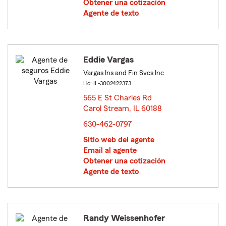
Obtener una cotización
Agente de texto
Eddie Vargas
Vargas Ins and Fin Svcs Inc
Lic: IL-3002422373
565 E St Charles Rd
Carol Stream, IL 60188
opens in new window
630-462-0797
Sitio web del agente
Email al agente
Obtener una cotización
Agente de texto
Randy Weissenhofer