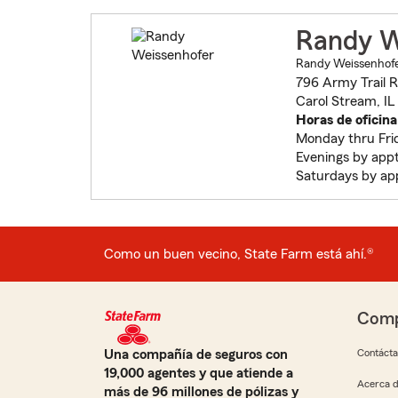
Randy W
Randy Weissenhofer
796 Army Trail 
Carol Stream, I
Horas de oficina
Monday thru Fr
Evenings by app
Saturdays by ap
Como un buen vecino, State Farm está ahí.®
Comp
Una compañía de seguros con
Contáct
19,000 agentes y que atiende a
Acerca d
más de 96 millones de pólizas y