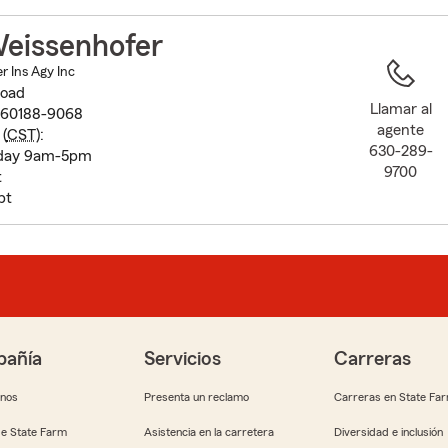
to
before
eissenhofer
map.
 Ins Agy Inc
Road
Llamar al
L 60188-9068
agente
(
CST
):
630-289-
iday 9am-5pm
9700
t
pt
añía
Servicios
Carreras
anos
Presenta un reclamo
Carreras en State Fa
e State Farm
Asistencia en la carretera
Diversidad e inclusión