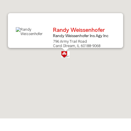
after
map.
Randy Weissenhofer
Randy Weissenhofer Ins Agy Inc
796 Army Trail Road
Carol Stream, IL 60188-9068
Skip