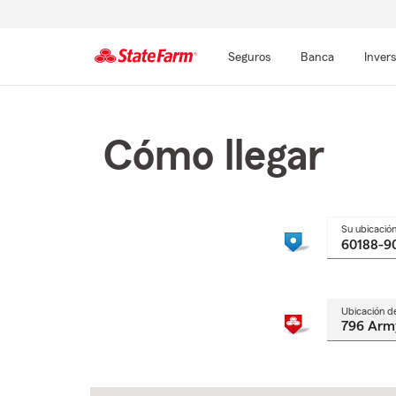
Seguros
Banca
Inver
Comienzo
del
contenido
Cómo llegar
principal
Su ubicació
Ubicación d