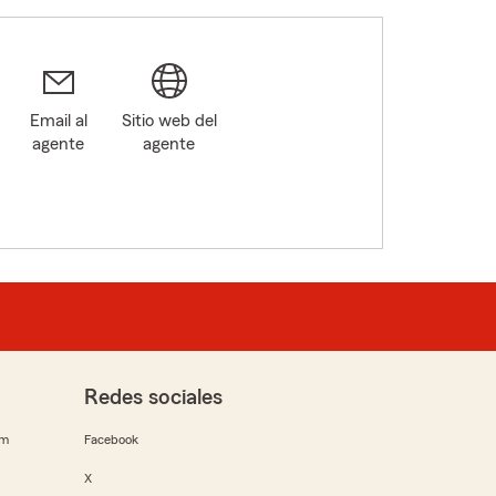
Email al
Sitio web del
agente
agente
Redes sociales
rm
Facebook
X