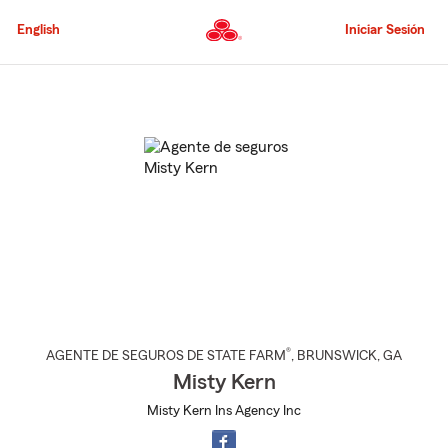
Pasar
al
English
Iniciar Sesión
contenido
principal
Comienzo
del
contenido
principal
®
AGENTE DE SEGUROS DE STATE FARM
,
BRUNSWICK
, GA
Misty Kern
Misty Kern Ins Agency Inc