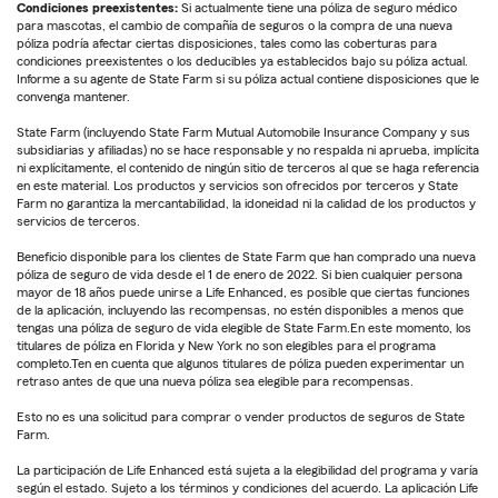
Condiciones preexistentes:
Si actualmente tiene una póliza de seguro médico
para mascotas, el cambio de compañía de seguros o la compra de una nueva
póliza podría afectar ciertas disposiciones, tales como las coberturas para
condiciones preexistentes o los deducibles ya establecidos bajo su póliza actual.
Informe a su agente de State Farm si su póliza actual contiene disposiciones que le
convenga mantener.
State Farm (incluyendo State Farm Mutual Automobile Insurance Company y sus
subsidiarias y afiliadas) no se hace responsable y no respalda ni aprueba, implícita
ni explícitamente, el contenido de ningún sitio de terceros al que se haga referencia
en este material. Los productos y servicios son ofrecidos por terceros y State
Farm no garantiza la mercantabilidad, la idoneidad ni la calidad de los productos y
servicios de terceros.
Beneficio disponible para los clientes de State Farm que han comprado una nueva
póliza de seguro de vida desde el 1 de enero de 2022. Si bien cualquier persona
mayor de 18 años puede unirse a Life Enhanced, es posible que ciertas funciones
de la aplicación, incluyendo las recompensas, no estén disponibles a menos que
tengas una póliza de seguro de vida elegible de State Farm.En este momento, los
titulares de póliza en Florida y New York no son elegibles para el programa
completo.Ten en cuenta que algunos titulares de póliza pueden experimentar un
retraso antes de que una nueva póliza sea elegible para recompensas.
Esto no es una solicitud para comprar o vender productos de seguros de State
Farm.
La participación de Life Enhanced está sujeta a la elegibilidad del programa y varía
según el estado. Sujeto a los términos y condiciones del acuerdo. La aplicación Life