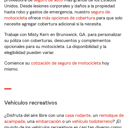
proveedora de
seguro de auto
más grande de los Estados
Unidos. Desde lesiones corporales y daños a la propiedad
hasta robo y gastos de emergencia, nuestro
seguro de
motocicleta
ofrece
más opciones de cobertura
para que solo
necesite agregar cobertura adicional si la necesita.
Trabaje con Misty Kern en Brunswick, GA, para personalizar
su póliza con coberturas, descuentos y complementos
opcionales para su motocicleta. La disponibilidad y la
elegibilidad pueden variar.
Comience su
cotización de seguro de motocicleta
hoy
mismo.
Vehículos recreativos
¿Disfruta del aire libre con una
casa rodante
, un
remolque de
acampada
, una
embarcación
o un
vehículo todoterreno
? ¡El
mundo de los vehículos recreativos es casi tan diverso como