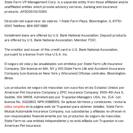
State Farm VP Management Corp. is a separate entity from those affiliated and/or
unaffiliated entities which provide advisory services, banking and insurance
products. AP2025/02/0260
Dirección del supervisor de valores: 1 State Farm Plaza, Bloomington, IL 61710-
0001 Teléfono: 864-987-5880
Installment loans are offered by U.S. Bank National Association. Deposit products
are offered by U.S. Bank National Association. Member FDIC.
The creditor and issuer of this credit card is U.S. Bank National Association,
pursuant to a license from Visa U.S.A. Inc.
El seguro de vida y las anualidades son emitidos por State Farm Life Insurance
Company. (Sin licencia en MA, NY y WI) State Farm Life and Accident Assurance
Company (con licencia en New York y Wisconsin) Oficinas centrales, Bloomington,
Illinois.
Los productos de seguro de mascotas son suscritos en los Estados Unidos por
American Pet Insurance Company y ZPIC Insurance Company, 6100-4th Ave S,
Seattle, WA 98108. Administrado por Trupanion Managers USA, Inc. (CA: con
licencia No. 0G22803, NPN 9588590). Se aplican términos y condiciones, revise la
póliza completa
en la página web de Trupanion para obtener detalles. State Farm
Mutual Automobile Insurance Company, sus subsidiarias y afiliadas no ofrecen ni
son responsables financieramente por los productos de seguro de mascotas.
State Farm es una entidad independiente y no está afiliada con Trupanion ni con
American Pet Insurance.