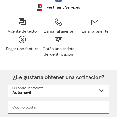
Investment Services
Agente de texto
Llamar al agente
Email al agente
Pagar una factura
Obtén una tarjeta
de identificación
¿Le gustaría obtener una cotización?
Seleccione un producto
Seleccione
un
nombre
de
producto
del
Código postal
Ingresa
Ingresa
_____
menú
un
un
desplegable
código
código