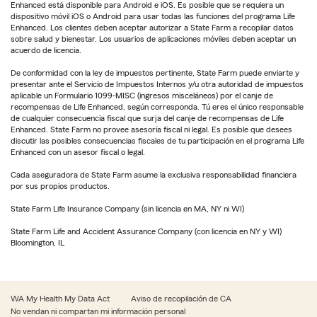
Enhanced está disponible para Android e iOS. Es posible que se requiera un
dispositivo móvil iOS o Android para usar todas las funciones del programa Life
Enhanced. Los clientes deben aceptar autorizar a State Farm a recopilar datos
sobre salud y bienestar. Los usuarios de aplicaciones móviles deben aceptar un
acuerdo de licencia.
De conformidad con la ley de impuestos pertinente, State Farm puede enviarte y
presentar ante el Servicio de Impuestos Internos y/u otra autoridad de impuestos
aplicable un Formulario 1099-MISC (ingresos misceláneos) por el canje de
recompensas de Life Enhanced, según corresponda. Tú eres el único responsable
de cualquier consecuencia fiscal que surja del canje de recompensas de Life
Enhanced. State Farm no provee asesoría fiscal ni legal. Es posible que desees
discutir las posibles consecuencias fiscales de tu participación en el programa Life
Enhanced con un asesor fiscal o legal.
Cada aseguradora de State Farm asume la exclusiva responsabilidad financiera
por sus propios productos.
State Farm Life Insurance Company (sin licencia en MA, NY ni WI)
State Farm Life and Accident Assurance Company (con licencia en NY y WI)
Bloomington, IL
WA My Health My Data Act
Aviso de recopilación de CA
No vendan ni compartan mi información personal