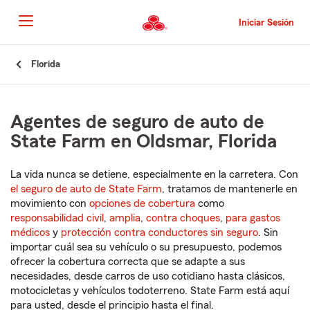
Pasar
al
Iniciar Sesión
contenido
principal
Comienzo
Florida
del
contenido
principal
Agentes de seguro de auto de
State Farm en Oldsmar, Florida
La vida nunca se detiene, especialmente en la carretera. Con
el seguro de auto de State Farm
, tratamos de mantenerle en
movimiento con
opciones de cobertura
como
responsabilidad civil
,
amplia
,
contra choques
,
para gastos
médicos
y
protección contra conductores sin seguro
. Sin
importar cuál sea su vehículo o su presupuesto, podemos
ofrecer la cobertura correcta que se adapte a sus
necesidades, desde carros de uso cotidiano hasta clásicos,
motocicletas y vehículos todoterreno. State Farm está aquí
para usted, desde el principio hasta el final.