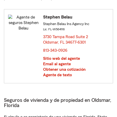
Stephen Belau
Stephen Belau Ins Agency Inc
Lic: FL-W564116
3730 Tampa Road Suite 2
Oldsmar, FL 34677-6301
opens in new window
813-343-0926
Sitio web del agente
Email al agente
Obtener una cotización
Agente de texto
Seguros de vivienda y de propiedad en Oldsmar,
Florida