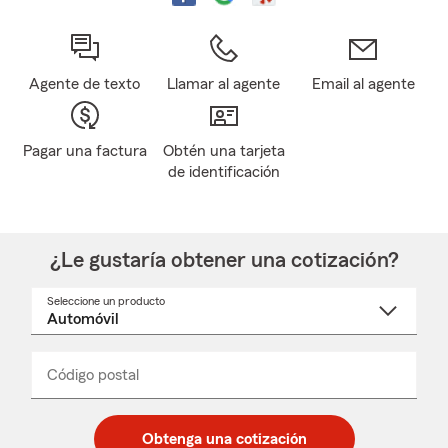
Agente de texto
Llamar al agente
Email al agente
Pagar una factura
Obtén una tarjeta
de identificación
¿Le gustaría obtener una cotización?
Seleccione un producto
Seleccione
un
nombre
de
producto
del
Código postal
Ingresa
Ingresa
_____
menú
un
un
desplegable
código
código
postal
postal
Obtenga una cotización
de
de