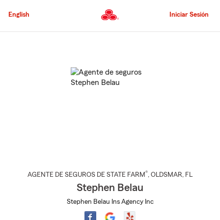
Pasar
al
English
Iniciar Sesión
contenido
principal
Comienzo
del
contenido
principal
®
AGENTE DE SEGUROS DE STATE FARM
,
OLDSMAR
, FL
Stephen Belau
Stephen Belau Ins Agency Inc