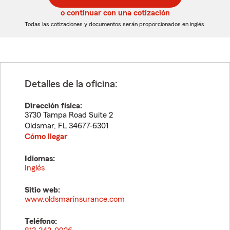
5
5
o continuar con una cotización
dígitos
dígitos
Todas las cotizaciones y documentos serán proporcionados en inglés.
Detalles de la oficina:
Dirección física:
3730 Tampa Road Suite 2
Oldsmar
,
FL
34677-6301
Cómo llegar
Idiomas:
Inglés
Sitio web:
www.oldsmarinsurance.com
Teléfono: